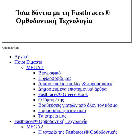
Ίσια δόντια με τη Fastbraces®
Ορθοδοντική Τεχνολογία
Ορθοδοντική
Close
Αρχική
Menu
Ποιοι Είμαστε
MEGA 1
Βιογραφικό
Η φιλοσοφία μας
Δημοσιεύσεις, ομιλίες & παρουσιάσεις
Δημοσιευμένα επιστημονικά άρθρα
Fastbraces® Greece Book
Ο Εφευρέτης
Bραβεύσεις γιατρών από όλον τον κόσμο
Παρουσιάσεις στον τύπο
Τα ιατρεία μας
Fastbraces® Ορθοδοντική Τεχνολογία
MEGA2
Η ιστορία της Fastbraces® Ορθοδοντικής