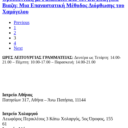
Υπάρχουν
Dr.
Βιαζη: Μια Επαναστατική Μέθοδος Διόρθωσης του
γρήγορα
Ευάγγελο
Χαμόγελου
σιδεράκια
Βιαζη:
;
Μια
Υπάρχει
Previous
Επαναστατική
ορθοδοντικος
1
Μέθοδος
μηχανισμός
2
Διόρθωσης
που
3
του
να
4
Χαμόγελου
προκαλεί
Next
γρήγορη
ανώδυνη
ΩΡΕΣ ΛΕΙΤΟΥΡΓΙΑΣ ΓΡΑΜΜΑΤΕΙΑΣ:
Δευτέρα ως Τετάρτη: 14.00-
21.00 – Πέμπτη: 10.00-17.00 – Παρασκευή: 14.00-21.00
και
ασφαλή
ορθοδοντική
μετακίνηση
των
δοντιών
;
Ιατρείο Αθήνας
Πατησίων 317, Αθήνα – Άνω Πατήσια, 11144
Ιατρείο Χολαργού
Λεωφόρος Περικλέους 3 Κάτω Χολαργός, 5ος Όροφος, 155
61