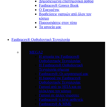
Δημοσιευμένα επιστημονικά άρθρα
Fastbraces® Greece Book
Ο Εφευρέτης
Bραβεύσεις γιατρών από όλον τον
κόσμο
Παρουσιάσεις στον τύπο
Τα ιατρεία μας
Fastbraces® Ορθοδοντική Τεχνολογία
MEGA2
Η ιστορία της Fastbraces®
Ορθοδοντικής Τεχνολογίας
H Fastbraces® Ορθοδοντική
Τεχνολογία σήμερα
Fastbraces®: Οι μηχανισμοί μας
Η διαφορά της Fastbraces®
Ορθοδοντικής Τεχνολογίας
Γιατροί από τις ΗΠΑ και σε
ολόκληρο τον κόσμο
Γιατροί σε άλλες γλώσσες
Fastbraces® τι λένε ασθενείς
Fastbraces® & ΜΜΕ