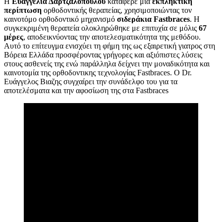
Η
Ευαγγελία Δαρτζαλοπούλου
κατάφερε μια
εκπληκτική
περίπτωση
ορθοδοντικής θεραπείας, χρησιμοποιώντας τον
καινοτόμο ορθοδοντικό μηχανισμό
σιδεράκια Fastbraces
. Η
συγκεκριμένη θεραπεία ολοκληρώθηκε με επιτυχία σε μόλις
67
μέρες
, αποδεικνύοντας την αποτελεσματικότητα της μεθόδου.
Αυτό το επίτευγμα ενισχύει τη φήμη της ως εξαιρετική γιατρος στη
Βόρεια Ελλάδα προσφέροντας γρήγορες και αξιόπιστες λύσεις
στους ασθενείς της ενώ παράλληλα δείχνει την μοναδικότητα και
καινοτομία της ορθοδοντικης τεχνολογίας Fastbraces. Ο Dr.
Ευάγγελος Βιαζης συγχαίρει την συνάδελφο του για τα
αποτελέσματα και την αφοσίωση της στα Fastbraces