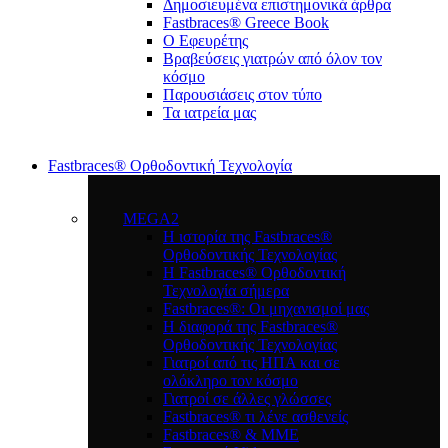
Δημοσιευμένα επιστημονικά άρθρα
Fastbraces® Greece Book
Ο Εφευρέτης
Bραβεύσεις γιατρών από όλον τον
κόσμο
Παρουσιάσεις στον τύπο
Τα ιατρεία μας
Fastbraces® Ορθοδοντική Τεχνολογία
MEGA2
Η ιστορία της Fastbraces®
Ορθοδοντικής Τεχνολογίας
H Fastbraces® Ορθοδοντική
Τεχνολογία σήμερα
Fastbraces®: Οι μηχανισμοί μας
Η διαφορά της Fastbraces®
Ορθοδοντικής Τεχνολογίας
Γιατροί από τις ΗΠΑ και σε
ολόκληρο τον κόσμο
Γιατροί σε άλλες γλώσσες
Fastbraces® τι λένε ασθενείς
Fastbraces® & ΜΜΕ