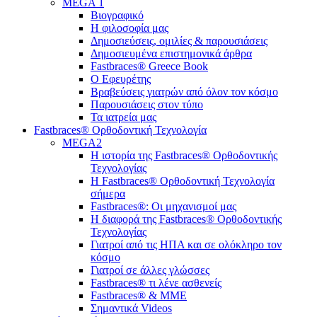
MEGA 1
Βιογραφικό
Η φιλοσοφία μας
Δημοσιεύσεις, ομιλίες & παρουσιάσεις
Δημοσιευμένα επιστημονικά άρθρα
Fastbraces® Greece Book
Ο Εφευρέτης
Bραβεύσεις γιατρών από όλον τον κόσμο
Παρουσιάσεις στον τύπο
Τα ιατρεία μας
Fastbraces® Ορθοδοντική Τεχνολογία
MEGA2
Η ιστορία της Fastbraces® Ορθοδοντικής
Τεχνολογίας
H Fastbraces® Ορθοδοντική Τεχνολογία
σήμερα
Fastbraces®: Οι μηχανισμοί μας
Η διαφορά της Fastbraces® Ορθοδοντικής
Τεχνολογίας
Γιατροί από τις ΗΠΑ και σε ολόκληρο τον
κόσμο
Γιατροί σε άλλες γλώσσες
Fastbraces® τι λένε ασθενείς
Fastbraces® & ΜΜΕ
Σημαντικά Videos