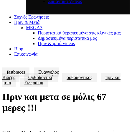
Σημαντικά Videos
Συχνές Ερωτήσεις
Πριν & Μετά
MEGA3
Περιστατικά θεραπευμένα στις κλινικές μας
Δημοσιευμένα περιστατικά μας
Πριν & μετά videos
Blog
Επικοινωνία
fastbraces
Ευάγγελος
Βιαζης
Ορθοδοντική
ορθοδοντικος
πριν και
μετά
Σιδεράκια
Πριν και μετα σε μόλις 67
μερες !!!