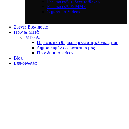
Fastbraces® τι λένε ασθενείς
Fastbraces® & ΜΜΕ
Σημαντικά Videos
Συχνές Ερωτήσεις
Πριν & Μετά
MEGA3
Περιστατικά θεραπευμένα στις κλινικές μας
Δημοσιευμένα περιστατικά μας
Πριν & μετά videos
Blog
Επικοινωνία