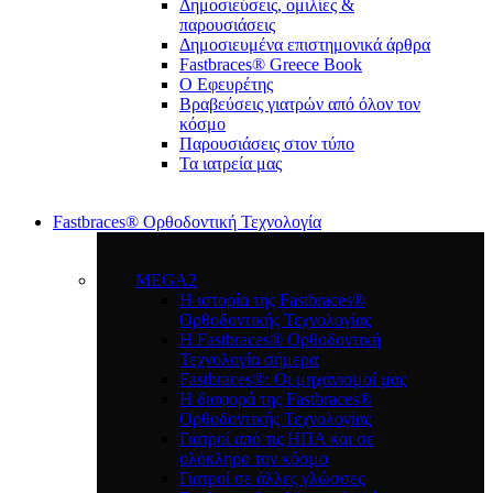
Δημοσιεύσεις, ομιλίες &
παρουσιάσεις
Δημοσιευμένα επιστημονικά άρθρα
Fastbraces® Greece Book
Ο Εφευρέτης
Bραβεύσεις γιατρών από όλον τον
κόσμο
Παρουσιάσεις στον τύπο
Τα ιατρεία μας
Fastbraces® Ορθοδοντική Τεχνολογία
MEGA2
Η ιστορία της Fastbraces®
Ορθοδοντικής Τεχνολογίας
H Fastbraces® Ορθοδοντική
Τεχνολογία σήμερα
Fastbraces®: Οι μηχανισμοί μας
Η διαφορά της Fastbraces®
Ορθοδοντικής Τεχνολογίας
Γιατροί από τις ΗΠΑ και σε
ολόκληρο τον κόσμο
Γιατροί σε άλλες γλώσσες