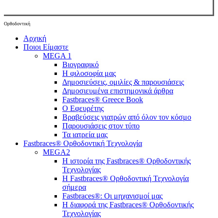
Ορθοδοντική
Close
Αρχική
Menu
Ποιοι Είμαστε
MEGA 1
Βιογραφικό
Η φιλοσοφία μας
Δημοσιεύσεις, ομιλίες & παρουσιάσεις
Δημοσιευμένα επιστημονικά άρθρα
Fastbraces® Greece Book
Ο Εφευρέτης
Bραβεύσεις γιατρών από όλον τον κόσμο
Παρουσιάσεις στον τύπο
Τα ιατρεία μας
Fastbraces® Ορθοδοντική Τεχνολογία
MEGA2
Η ιστορία της Fastbraces® Ορθοδοντικής
Τεχνολογίας
H Fastbraces® Ορθοδοντική Τεχνολογία
σήμερα
Fastbraces®: Οι μηχανισμοί μας
Η διαφορά της Fastbraces® Ορθοδοντικής
Τεχνολογίας