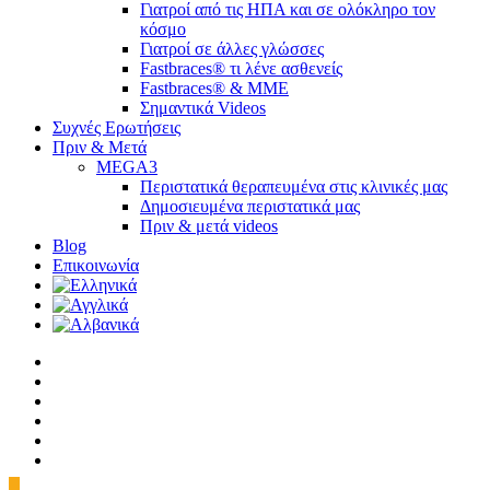
Γιατροί από τις ΗΠΑ και σε ολόκληρο τον
κόσμο
Γιατροί σε άλλες γλώσσες
Fastbraces® τι λένε ασθενείς
Fastbraces® & ΜΜΕ
Σημαντικά Videos
Συχνές Ερωτήσεις
Πριν & Μετά
MEGA3
Περιστατικά θεραπευμένα στις κλινικές μας
Δημοσιευμένα περιστατικά μας
Πριν & μετά videos
Blog
Επικοινωνία
twitter
facebook
linkedin
youtube
instagram
tiktok