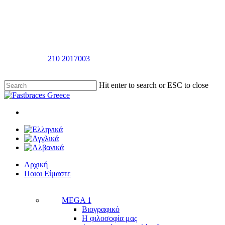
Skip
to
main
content
Καλέστε στο
210 2017003
για ραντεβού αξιολόγησής χωρίς καμία
επιβάρυνση
Hit enter to search or ESC to close
Close
Search
twitter
facebook
linkedin
youtube
instagram
tiktok
Menu
Menu
Αρχική
Π
ο
ι
ο
ι
Ε
ί
μ
α
σ
τ
ε
MEGA 1
Βιογραφικό
Η φιλοσοφία μας