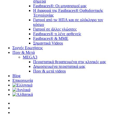
σήμερα
Fastbraces®: Οι μηχανισμοί μας
Η διαφορά της Fastbraces® Ορθοδοντικής
Τεχνολογίας
Γιατροί από τις ΗΠΑ και σε ολόκληρο τον
κόσμο
Γιατροί σε άλλες γλώσσες
Fastbraces® τι λένε ασθενείς
Fastbraces® & ΜΜΕ
Σημαντικά Videos
Συχνές Ερωτήσεις
Πριν & Μετά
MEGA3
Περιστατικά θεραπευμένα στις κλινικές μας
Δημοσιευμένα περιστατικά μας
Πριν & μετά videos
Blog
Επικοινωνία
twitter
facebook
linkedin