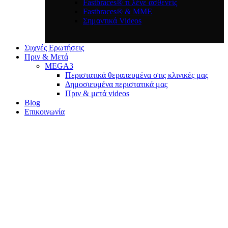
Fastbraces® τι λένε ασθενείς
Fastbraces® & ΜΜΕ
Σημαντικά Videos
Συχνές Ερωτήσεις
Πριν & Μετά
MEGA3
Περιστατικά θεραπευμένα στις κλινικές μας
Δημοσιευμένα περιστατικά μας
Πριν & μετά videos
Blog
Επικοινωνία