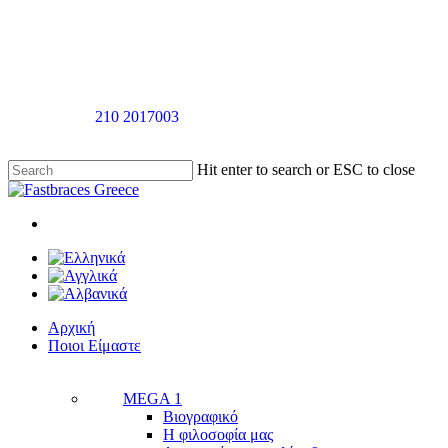
Skip
to
main
content
Καλέστε στο
210 2017003
για ραντεβού αξιολόγησής χωρίς καμία
επιβάρυνση
Hit enter to search or ESC to close
Close
Search
twitter
facebook
linkedin
youtube
instagram
tiktok
Menu
Menu
Αρχική
Π
ο
ι
ο
ι
Ε
ί
μ
α
σ
τ
ε
MEGA 1
Βιογραφικό
Η φιλοσοφία μας