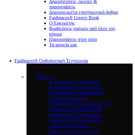
Δημοσιεύσεις, ομιλίες &
παρουσιάσεις
Δημοσιευμένα επιστημονικά άρθρα
Fastbraces® Greece Book
Ο Εφευρέτης
Bραβεύσεις γιατρών από όλον τον
κόσμο
Παρουσιάσεις στον τύπο
Τα ιατρεία μας
Fastbraces® Ορθοδοντική Τεχνολογία
MEGA2
Η ιστορία της Fastbraces®
Ορθοδοντικής Τεχνολογίας
H Fastbraces® Ορθοδοντική
Τεχνολογία σήμερα
Fastbraces®: Οι μηχανισμοί μας
Η διαφορά της Fastbraces®
Ορθοδοντικής Τεχνολογίας
Γιατροί από τις ΗΠΑ και σε
ολόκληρο τον κόσμο
Γιατροί σε άλλες γλώσσες