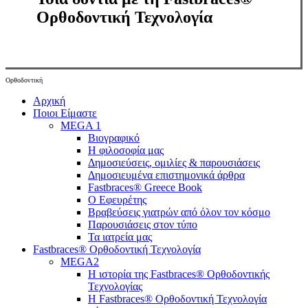
Ορθοδοντική Τεχνολογία
Ορθοδοντική
Close
Αρχική
Menu
Ποιοι Είμαστε
MEGA 1
Βιογραφικό
Η φιλοσοφία μας
Δημοσιεύσεις, ομιλίες & παρουσιάσεις
Δημοσιευμένα επιστημονικά άρθρα
Fastbraces® Greece Book
Ο Εφευρέτης
Bραβεύσεις γιατρών από όλον τον κόσμο
Παρουσιάσεις στον τύπο
Τα ιατρεία μας
Fastbraces® Ορθοδοντική Τεχνολογία
MEGA2
Η ιστορία της Fastbraces® Ορθοδοντικής
Τεχνολογίας
H Fastbraces® Ορθοδοντική Τεχνολογία