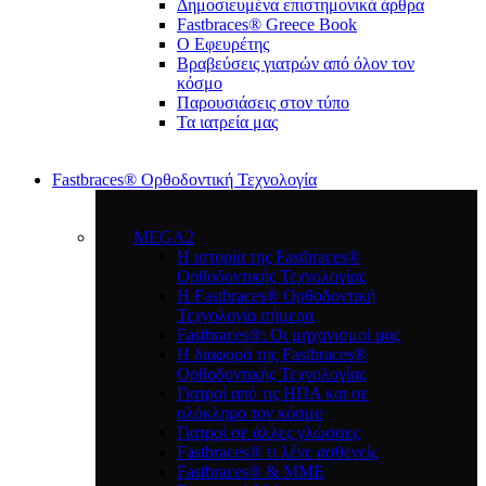
Δημοσιευμένα επιστημονικά άρθρα
Fastbraces® Greece Book
Ο Εφευρέτης
Bραβεύσεις γιατρών από όλον τον
κόσμο
Παρουσιάσεις στον τύπο
Τα ιατρεία μας
Fastbraces® Ορθοδοντική Τεχνολογία
MEGA2
Η ιστορία της Fastbraces®
Ορθοδοντικής Τεχνολογίας
H Fastbraces® Ορθοδοντική
Τεχνολογία σήμερα
Fastbraces®: Οι μηχανισμοί μας
Η διαφορά της Fastbraces®
Ορθοδοντικής Τεχνολογίας
Γιατροί από τις ΗΠΑ και σε
ολόκληρο τον κόσμο
Γιατροί σε άλλες γλώσσες
Fastbraces® τι λένε ασθενείς
Fastbraces® & ΜΜΕ