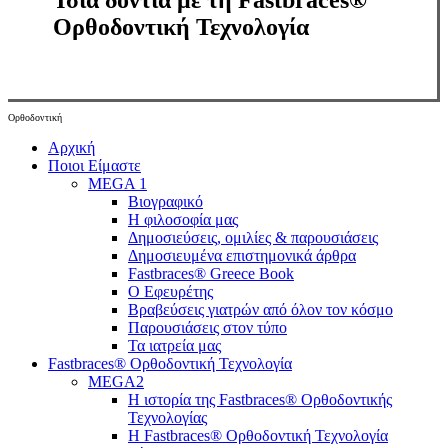
Ίσια δόντια με τη Fastbraces®
Ορθοδοντική Τεχνολογία
Ορθοδοντική
Close
Αρχική
Menu
Ποιοι Είμαστε
MEGA 1
Βιογραφικό
Η φιλοσοφία μας
Δημοσιεύσεις, ομιλίες & παρουσιάσεις
Δημοσιευμένα επιστημονικά άρθρα
Fastbraces® Greece Book
Ο Εφευρέτης
Bραβεύσεις γιατρών από όλον τον κόσμο
Παρουσιάσεις στον τύπο
Τα ιατρεία μας
Fastbraces® Ορθοδοντική Τεχνολογία
MEGA2
Η ιστορία της Fastbraces® Ορθοδοντικής
Τεχνολογίας
H Fastbraces® Ορθοδοντική Τεχνολογία