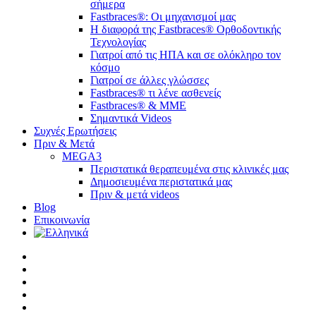
σήμερα
Fastbraces®: Οι μηχανισμοί μας
Η διαφορά της Fastbraces® Ορθοδοντικής
Τεχνολογίας
Γιατροί από τις ΗΠΑ και σε ολόκληρο τον
κόσμο
Γιατροί σε άλλες γλώσσες
Fastbraces® τι λένε ασθενείς
Fastbraces® & ΜΜΕ
Σημαντικά Videos
Συχνές Ερωτήσεις
Πριν & Μετά
MEGA3
Περιστατικά θεραπευμένα στις κλινικές μας
Δημοσιευμένα περιστατικά μας
Πριν & μετά videos
Blog
Επικοινωνία
twitter
facebook
linkedin
youtube
instagram