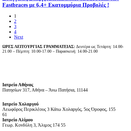
Ο
Fastbraces με 6,4+ Εκατομμύρια Προβολές !
Dr.
Ευάγγελος
1
Βιαζης
2
Αποκαλύπτει
3
τα
4
Μυστικά
Next
των
Fastbraces
ΩΡΕΣ ΛΕΙΤΟΥΡΓΙΑΣ ΓΡΑΜΜΑΤΕΙΑΣ:
Δευτέρα ως Τετάρτη: 14.00-
με
21.00 – Πέμπτη: 10.00-17.00 – Παρασκευή: 14.00-21.00
6,4+
Εκατομμύρια
Προβολές
!
Ιατρείο Αθήνας
Πατησίων 317, Αθήνα – Άνω Πατήσια, 11144
Ιατρείο Χολαργού
Λεωφόρος Περικλέους 3 Κάτω Χολαργός, 5ος Όροφος, 155
61
Ιατρείο Αλίμου
Γεωρ. Κονδύλη 3, Άλιμος 174 55