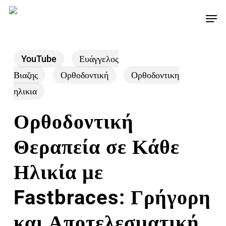
Skip
Men
to
main
content
YouTube
Ευάγγελος
Βιαζης
Ορθοδοντική
Ορθοδοντικη
ηλικια
Ορθοδοντική
Θεραπεία σε Κάθε
Ηλικία με
Fastbraces: Γρήγορη
και Αποτελεσματική