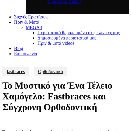
Σημαντικά Videos
Συχνές Ερωτήσεις
Πριν & Μετά
MEGA3
Περιστατικά θεραπευμένα στις κλινικές μας
Δημοσιευμένα περιστατικά μας
Πριν & μετά videos
Blog
Επικοινωνία
fastbraces
Ορθοδοντική
Το Μυστικό για Ένα Τέλειο
Χαμόγελο: Fastbraces και
Σύγχρονη Ορθοδοντική