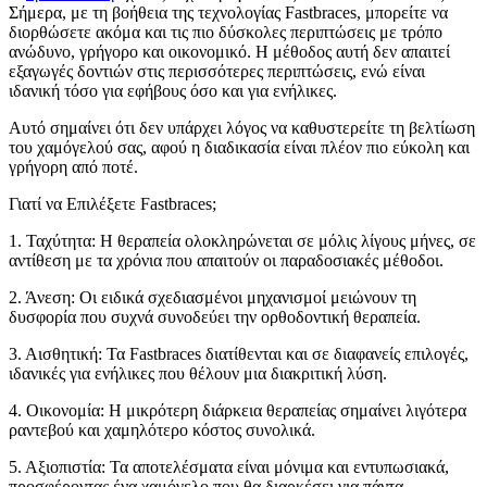
Σήμερα, με τη βοήθεια της τεχνολογίας Fastbraces, μπορείτε να
διορθώσετε ακόμα και τις πιο δύσκολες περιπτώσεις με τρόπο
ανώδυνο, γρήγορο και οικονομικό. Η μέθοδος αυτή δεν απαιτεί
εξαγωγές δοντιών στις περισσότερες περιπτώσεις, ενώ είναι
ιδανική τόσο για εφήβους όσο και για ενήλικες.
Αυτό σημαίνει ότι δεν υπάρχει λόγος να καθυστερείτε τη βελτίωση
του χαμόγελού σας, αφού η διαδικασία είναι πλέον πιο εύκολη και
γρήγορη από ποτέ.
Γιατί να Επιλέξετε Fastbraces;
1. Ταχύτητα: Η θεραπεία ολοκληρώνεται σε μόλις λίγους μήνες, σε
αντίθεση με τα χρόνια που απαιτούν οι παραδοσιακές μέθοδοι.
2. Άνεση: Οι ειδικά σχεδιασμένοι μηχανισμοί μειώνουν τη
δυσφορία που συχνά συνοδεύει την ορθοδοντική θεραπεία.
3. Αισθητική: Τα Fastbraces διατίθενται και σε διαφανείς επιλογές,
ιδανικές για ενήλικες που θέλουν μια διακριτική λύση.
4. Οικονομία: Η μικρότερη διάρκεια θεραπείας σημαίνει λιγότερα
ραντεβού και χαμηλότερο κόστος συνολικά.
5. Αξιοπιστία: Τα αποτελέσματα είναι μόνιμα και εντυπωσιακά,
προσφέροντας ένα χαμόγελο που θα διαρκέσει για πάντα.