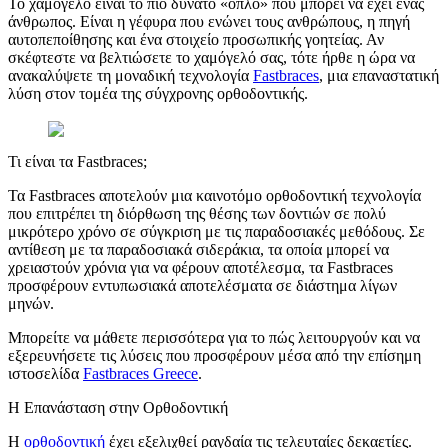
Το χαμόγελο είναι το πιο δυνατό «όπλο» που μπορεί να έχει ένας
άνθρωπος. Είναι η γέφυρα που ενώνει τους ανθρώπους, η πηγή
αυτοπεποίθησης και ένα στοιχείο προσωπικής γοητείας. Αν
σκέφτεστε να βελτιώσετε το χαμόγελό σας, τότε ήρθε η ώρα να
ανακαλύψετε τη μοναδική τεχνολογία
Fastbraces
, μια επαναστατική
λύση στον τομέα της σύγχρονης ορθοδοντικής.
Τι είναι τα Fastbraces;
Τα Fastbraces αποτελούν μια καινοτόμο ορθοδοντική τεχνολογία
που επιτρέπει τη διόρθωση της θέσης των δοντιών σε πολύ
μικρότερο χρόνο σε σύγκριση με τις παραδοσιακές μεθόδους. Σε
αντίθεση με τα παραδοσιακά σιδεράκια, τα οποία μπορεί να
χρειαστούν χρόνια για να φέρουν αποτέλεσμα, τα Fastbraces
προσφέρουν εντυπωσιακά αποτελέσματα σε διάστημα λίγων
μηνών.
Μπορείτε να μάθετε περισσότερα για το πώς λειτουργούν και να
εξερευνήσετε τις λύσεις που προσφέρουν μέσα από την επίσημη
ιστοσελίδα
Fastbraces Greece
.
Η Επανάσταση στην Ορθοδοντική
Η
ορθοδοντική
έχει εξελιχθεί ραγδαία τις τελευταίες δεκαετίες.