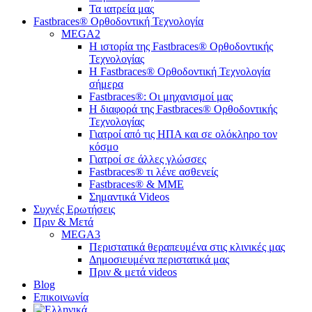
Τα ιατρεία μας
Fastbraces® Ορθοδοντική Τεχνολογία
MEGA2
Η ιστορία της Fastbraces® Ορθοδοντικής
Τεχνολογίας
H Fastbraces® Ορθοδοντική Τεχνολογία
σήμερα
Fastbraces®: Οι μηχανισμοί μας
Η διαφορά της Fastbraces® Ορθοδοντικής
Τεχνολογίας
Γιατροί από τις ΗΠΑ και σε ολόκληρο τον
κόσμο
Γιατροί σε άλλες γλώσσες
Fastbraces® τι λένε ασθενείς
Fastbraces® & ΜΜΕ
Σημαντικά Videos
Συχνές Ερωτήσεις
Πριν & Μετά
MEGA3
Περιστατικά θεραπευμένα στις κλινικές μας
Δημοσιευμένα περιστατικά μας
Πριν & μετά videos
Blog
Επικοινωνία