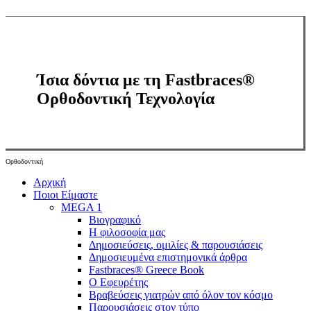
Ίσια δόντια με τη Fastbraces®
Ορθοδοντική Τεχνολογία
Ορθοδοντική
Close
Αρχική
Menu
Ποιοι Είμαστε
MEGA 1
Βιογραφικό
Η φιλοσοφία μας
Δημοσιεύσεις, ομιλίες & παρουσιάσεις
Δημοσιευμένα επιστημονικά άρθρα
Fastbraces® Greece Book
Ο Εφευρέτης
Bραβεύσεις γιατρών από όλον τον κόσμο
Παρουσιάσεις στον τύπο