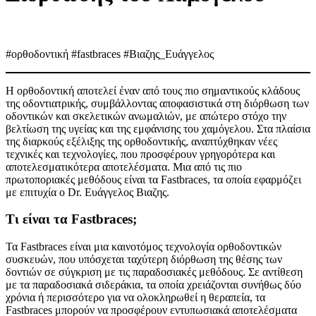
#ορθοδοντική #fastbraces #Βιαζης_Ευάγγελος
Η ορθοδοντική αποτελεί έναν από τους πιο σημαντικούς κλάδους
της οδοντιατρικής, συμβάλλοντας αποφασιστικά στη διόρθωση των
οδοντικών και σκελετικών ανωμαλιών, με απώτερο στόχο την
βελτίωση της υγείας και της εμφάνισης του χαμόγελου. Στα πλαίσια
της διαρκούς εξέλιξης της ορθοδοντικής, αναπτύχθηκαν νέες
τεχνικές και τεχνολογίες, που προσφέρουν γρηγορότερα και
αποτελεσματικότερα αποτελέσματα. Μια από τις πιο
πρωτοποριακές μεθόδους είναι τα Fastbraces, τα οποία εφαρμόζει
με επιτυχία ο Dr. Ευάγγελος Βιαζης.
Τι είναι τα Fastbraces;
Τα Fastbraces είναι μια καινοτόμος τεχνολογία ορθοδοντικών
συσκευών, που υπόσχεται ταχύτερη διόρθωση της θέσης των
δοντιών σε σύγκριση με τις παραδοσιακές μεθόδους. Σε αντίθεση
με τα παραδοσιακά σιδεράκια, τα οποία χρειάζονται συνήθως δύο
χρόνια ή περισσότερο για να ολοκληρωθεί η θεραπεία, τα
Fastbraces μπορούν να προσφέρουν εντυπωσιακά αποτελέσματα