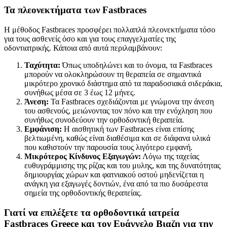
Τα πλεονεκτήματα των Fastbraces
Η μέθοδος Fastbraces προσφέρει πολλαπλά πλεονεκτήματα τόσο
για τους ασθενείς όσο και για τους επαγγελματίες της
οδοντιατρικής. Κάποια από αυτά περιλαμβάνουν:
Ταχύτητα:
Όπως υποδηλώνει και το όνομα, τα Fastbraces
μπορούν να ολοκληρώσουν τη θεραπεία σε σημαντικά
μικρότερο χρονικό διάστημα από τα παραδοσιακά σιδεράκια,
συνήθως μέσα σε 3 έως 12 μήνες.
Άνεση:
Τα Fastbraces σχεδιάζονται με γνώμονα την άνεση
του ασθενούς, μειώνοντας τον πόνο και την ενόχληση που
συνήθως συνοδεύουν την ορθοδοντική θεραπεία.
Εμφάνιση:
Η αισθητική των Fastbraces είναι επίσης
βελτιωμένη, καθώς είναι διαθέσιμα και σε διάφανα υλικά
που καθιστούν την παρουσία τους λιγότερο εμφανή.
Μικρότερος Κίνδυνος Εξαγωγών:
Λόγω της ταχείας
ευθυγράμμισης της ρίζας και του μυλης, και της δυνατότητας
δημιουργίας χώρων και φατνιακού οστού μηδενίζεται η
ανάγκη για εξαγωγές δοντιών, ένα από τα πιο δυσάρεστα
σημεία της ορθοδοντικής θεραπείας.
Γιατί να επιλέξετε τα ορθοδοντικά ιατρεία
Fastbraces Greece και τον Ευάγγελο Βιαζη για την