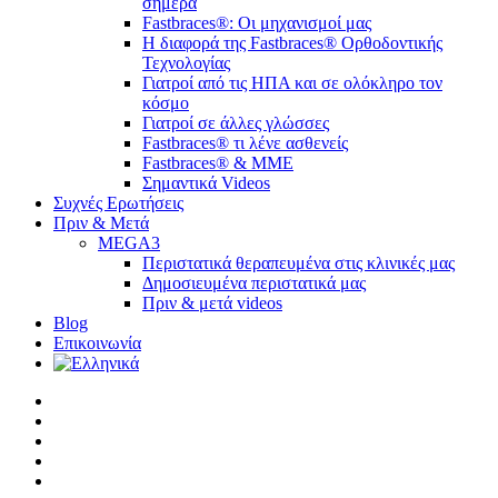
σήμερα
Fastbraces®: Οι μηχανισμοί μας
Η διαφορά της Fastbraces® Ορθοδοντικής
Τεχνολογίας
Γιατροί από τις ΗΠΑ και σε ολόκληρο τον
κόσμο
Γιατροί σε άλλες γλώσσες
Fastbraces® τι λένε ασθενείς
Fastbraces® & ΜΜΕ
Σημαντικά Videos
Συχνές Ερωτήσεις
Πριν & Μετά
MEGA3
Περιστατικά θεραπευμένα στις κλινικές μας
Δημοσιευμένα περιστατικά μας
Πριν & μετά videos
Blog
Επικοινωνία
twitter
facebook
linkedin
youtube
instagram