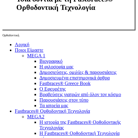
Ορθοδοντική Τεχνολογία
Ορθοδοντική
Close
Αρχική
Menu
Ποιοι Είμαστε
MEGA 1
Βιογραφικό
Η φιλοσοφία μας
Δημοσιεύσεις, ομιλίες & παρουσιάσεις
Δημοσιευμένα επιστημονικά άρθρα
Fastbraces® Greece Book
Ο Εφευρέτης
Bραβεύσεις γιατρών από όλον τον κόσμο
Παρουσιάσεις στον τύπο
Τα ιατρεία μας
Fastbraces® Ορθοδοντική Τεχνολογία
MEGA2
Η ιστορία της Fastbraces® Ορθοδοντικής
Τεχνολογίας
H Fastbraces® Ορθοδοντική Τεχνολογία