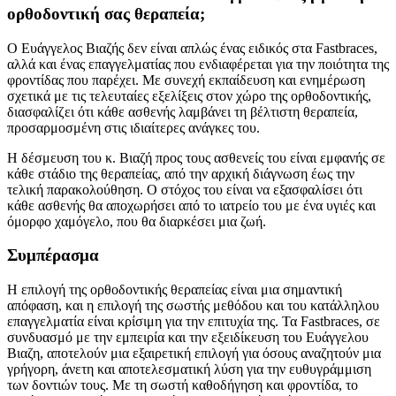
ορθοδοντική σας θεραπεία;
Ο Ευάγγελος Βιαζής δεν είναι απλώς ένας ειδικός στα Fastbraces,
αλλά και ένας επαγγελματίας που ενδιαφέρεται για την ποιότητα της
φροντίδας που παρέχει. Με συνεχή εκπαίδευση και ενημέρωση
σχετικά με τις τελευταίες εξελίξεις στον χώρο της ορθοδοντικής,
διασφαλίζει ότι κάθε ασθενής λαμβάνει τη βέλτιστη θεραπεία,
προσαρμοσμένη στις ιδιαίτερες ανάγκες του.
Η δέσμευση του κ. Βιαζή προς τους ασθενείς του είναι εμφανής σε
κάθε στάδιο της θεραπείας, από την αρχική διάγνωση έως την
τελική παρακολούθηση. Ο στόχος του είναι να εξασφαλίσει ότι
κάθε ασθενής θα αποχωρήσει από το ιατρείο του με ένα υγιές και
όμορφο χαμόγελο, που θα διαρκέσει μια ζωή.
Συμπέρασμα
Η επιλογή της ορθοδοντικής θεραπείας είναι μια σημαντική
απόφαση, και η επιλογή της σωστής μεθόδου και του κατάλληλου
επαγγελματία είναι κρίσιμη για την επιτυχία της. Τα Fastbraces, σε
συνδυασμό με την εμπειρία και την εξειδίκευση του Ευάγγελου
Βιαζη, αποτελούν μια εξαιρετική επιλογή για όσους αναζητούν μια
γρήγορη, άνετη και αποτελεσματική λύση για την ευθυγράμμιση
των δοντιών τους. Με τη σωστή καθοδήγηση και φροντίδα, το