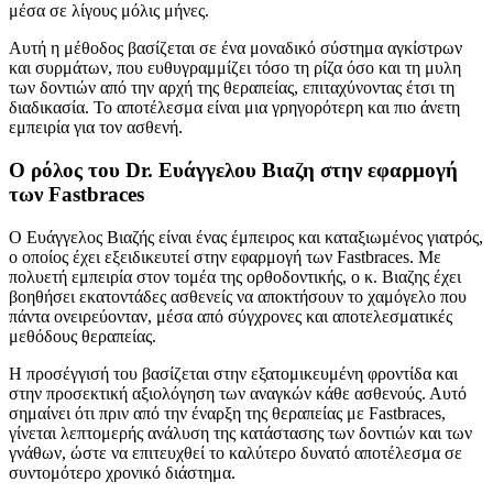
μέσα σε λίγους μόλις μήνες.
Αυτή η μέθοδος βασίζεται σε ένα μοναδικό σύστημα αγκίστρων
και συρμάτων, που ευθυγραμμίζει τόσο τη ρίζα όσο και τη μυλη
των δοντιών από την αρχή της θεραπείας, επιταχύνοντας έτσι τη
διαδικασία. Το αποτέλεσμα είναι μια γρηγορότερη και πιο άνετη
εμπειρία για τον ασθενή.
Ο ρόλος του Dr. Ευάγγελου Βιαζη στην εφαρμογή
των Fastbraces
Ο Ευάγγελος Βιαζής είναι ένας έμπειρος και καταξιωμένος γιατρός,
ο οποίος έχει εξειδικευτεί στην εφαρμογή των Fastbraces. Με
πολυετή εμπειρία στον τομέα της ορθοδοντικής, ο κ. Βιαζης έχει
βοηθήσει εκατοντάδες ασθενείς να αποκτήσουν το χαμόγελο που
πάντα ονειρεύονταν, μέσα από σύγχρονες και αποτελεσματικές
μεθόδους θεραπείας.
Η προσέγγισή του βασίζεται στην εξατομικευμένη φροντίδα και
στην προσεκτική αξιολόγηση των αναγκών κάθε ασθενούς. Αυτό
σημαίνει ότι πριν από την έναρξη της θεραπείας με Fastbraces,
γίνεται λεπτομερής ανάλυση της κατάστασης των δοντιών και των
γνάθων, ώστε να επιτευχθεί το καλύτερο δυνατό αποτέλεσμα σε
συντομότερο χρονικό διάστημα.