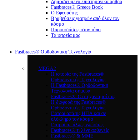
Δημοσιευμένα επιστημονικά άρθρα
Fastbraces® Greece Book
Ο Εφευρέτης
Bραβεύσεις γιατρών από όλον τον
κόσμο
Παρουσιάσεις στον τύπο
Τα ιατρεία μας
Fastbraces® Ορθοδοντική Τεχνολογία
MEGA2
Η ιστορία της Fastbraces®
Ορθοδοντικής Τεχνολογίας
H Fastbraces® Ορθοδοντική
Τεχνολογία σήμερα
Fastbraces®: Οι μηχανισμοί μας
Η διαφορά της Fastbraces®
Ορθοδοντικής Τεχνολογίας
Γιατροί από τις ΗΠΑ και σε
ολόκληρο τον κόσμο
Γιατροί σε άλλες γλώσσες
Fastbraces® τι λένε ασθενείς
Fastbraces® & ΜΜΕ