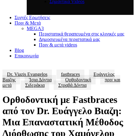
Σημαντικά Videos
Συχνές Ερωτήσεις
Πριν & Μετά
MEGA3
Περιστατικά θεραπευμένα στις κλινικές μας
Δημοσιευμένα περιστατικά μας
Πριν & μετά videos
Blog
Επικοινωνία
Dr. Viazis Evangelos
fastbraces
Ευάγγελος
Βιαζης
Ίσια Δόντια
Ορθοδοντική
πριν και
μετά
Σιδεράκια
Στραβά Δόντια
Ορθοδοντική με Fastbraces
από τον Dr. Ευάγγελο Βιαζη:
Μια Επαναστατική Μέθοδος
Διόρθωσης του Χαμόγελου