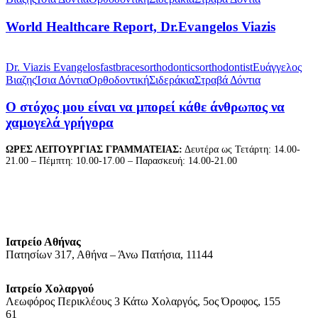
Viazis
World Healthcare Report, Dr.Evangelos Viazis
Ο
στόχος
Dr. Viazis Evangelos
fastbraces
orthodontics
orthodontist
Ευάγγελος
μου
Βιαζης
Ίσια Δόντια
Ορθοδοντική
Σιδεράκια
Στραβά Δόντια
είναι
να
Ο στόχος μου είναι να μπορεί κάθε άνθρωπος να
μπορεί
χαμογελά γρήγορα
κάθε
άνθρωπος
ΩΡΕΣ ΛΕΙΤΟΥΡΓΙΑΣ ΓΡΑΜΜΑΤΕΙΑΣ:
Δευτέρα ως Τετάρτη: 14.00-
να
21.00 – Πέμπτη: 10.00-17.00 – Παρασκευή: 14.00-21.00
χαμογελά
γρήγορα
Ιατρείο Αθήνας
Πατησίων 317, Αθήνα – Άνω Πατήσια, 11144
Ιατρείο Χολαργού
Λεωφόρος Περικλέους 3 Κάτω Χολαργός, 5ος Όροφος, 155
61