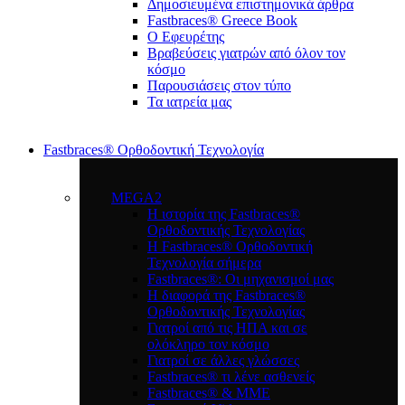
Δημοσιευμένα επιστημονικά άρθρα
Fastbraces® Greece Book
Ο Εφευρέτης
Bραβεύσεις γιατρών από όλον τον
κόσμο
Παρουσιάσεις στον τύπο
Τα ιατρεία μας
Fastbraces® Ορθοδοντική Τεχνολογία
MEGA2
Η ιστορία της Fastbraces®
Ορθοδοντικής Τεχνολογίας
H Fastbraces® Ορθοδοντική
Τεχνολογία σήμερα
Fastbraces®: Οι μηχανισμοί μας
Η διαφορά της Fastbraces®
Ορθοδοντικής Τεχνολογίας
Γιατροί από τις ΗΠΑ και σε
ολόκληρο τον κόσμο
Γιατροί σε άλλες γλώσσες
Fastbraces® τι λένε ασθενείς
Fastbraces® & ΜΜΕ