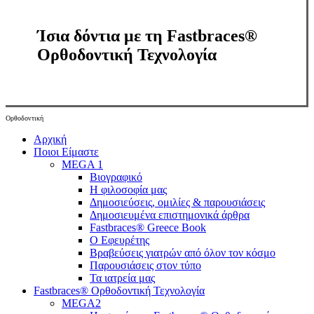
Ίσια δόντια με τη Fastbraces®
Ορθοδοντική Τεχνολογία
Ορθοδοντική
Close
Αρχική
Menu
Ποιοι Είμαστε
MEGA 1
Βιογραφικό
Η φιλοσοφία μας
Δημοσιεύσεις, ομιλίες & παρουσιάσεις
Δημοσιευμένα επιστημονικά άρθρα
Fastbraces® Greece Book
Ο Εφευρέτης
Bραβεύσεις γιατρών από όλον τον κόσμο
Παρουσιάσεις στον τύπο
Τα ιατρεία μας
Fastbraces® Ορθοδοντική Τεχνολογία
MEGA2