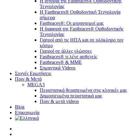
Η ιστορία της Fastbraces® Ορθοδοντικής
Τεχνολογίας
H Fastbraces® Ορθοδοντική Τεχνολογία
σήμερα
Fastbraces®: Οι μηχανισμοί μας
Η διαφορά της Fastbraces® Ορθοδοντικής
Τεχνολογίας
Γιατροί από τις ΗΠΑ και σε ολόκληρο τον
κόσμο
Γιατροί σε άλλες γλώσσες
Fastbraces® τι λένε ασθενείς
Fastbraces® & ΜΜΕ
Σημαντικά Videos
Συχνές Ερωτήσεις
Πριν & Μετά
MEGA3
Περιστατικά θεραπευμένα στις κλινικές μας
Δημοσιευμένα περιστατικά μας
Πριν & μετά videos
Blog
Επικοινωνία
twitter
facebook