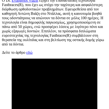
Ο Dr.
Evangelos Viazis
εξηγεί την επαναστατική τεχνολογία
Fastbraces(R), που έχει ως στόχο την ταχύτερη και ασφαλέστερη
διόρθωση ορθοδοντικών προβλημάτων. Εφευρεθείσα από τον
καθηγητή Αντώνη Βιάζη στο Ντάλλας, αυτή η καινοτομία βοηθά
τους οδοντιάτρους να ισιώνουν τα δόντια σε μόλις 100 ημέρες. Η
τεχνολογία είναι δημοφιλής παγκοσμίως, χρησιμοποιούμενη σε
πάνω από 50 χώρες, ενώ προσφέρει λύσεις με λιγότερο πόνο και
χωρίς εξαγωγές δοντιών. Επιπλέον, τα πρόσφατα διπλώματα
ευρεσιτεχνίας της τεχνολογίας Fastbraces(R) συμβάλλουν στη
θεραπεία της ουλίτιδας και στη βελτίωση της οστικής δομής γύρω
από τα δόντια.
Δείτε το άρθρο
εδώ