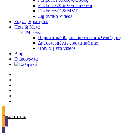
Γιατροί σε άλλες γλώσσες
Fastbraces® τι λένε ασθενείς
Fastbraces® & ΜΜΕ
Σημαντικά Videos
Συχνές Ερωτήσεις
Πριν & Μετά
MEGA3
Περιστατικά θεραπευμένα στις κλινικές μας
Δημοσιευμένα περιστατικά μας
Πριν & μετά videos
Blog
Επικοινωνία
twitter
facebook
linkedin
youtube
instagram
tiktok
Καλέστε μας
Επικοινωνία