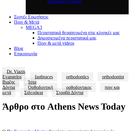
Σημαντικά Videos
Συχνές Ερωτήσεις
Πριν & Μετά
MEGA3
Περιστατικά θεραπευμένα στις κλινικές μας
Δημοσιευμένα περιστατικά μας
Πριν & μετά videos
Blog
Επικοινωνία
Dr. Viazis
Evangelos
fastbraces
orthodontics
orthodontist
Βιαζης
Ίσια
Δόντια
Ορθοδοντική
ορθοδοντικος
πριν και
μετά
Σιδεράκια
Στραβά Δόντια
Άρθρο στο Athens News Today