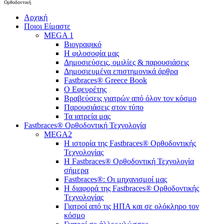
Ορθοδοντική
Close
Αρχική
Menu
Ποιοι Είμαστε
MEGA 1
Βιογραφικό
Η φιλοσοφία μας
Δημοσιεύσεις, ομιλίες & παρουσιάσεις
Δημοσιευμένα επιστημονικά άρθρα
Fastbraces® Greece Book
Ο Εφευρέτης
Bραβεύσεις γιατρών από όλον τον κόσμο
Παρουσιάσεις στον τύπο
Τα ιατρεία μας
Fastbraces® Ορθοδοντική Τεχνολογία
MEGA2
Η ιστορία της Fastbraces® Ορθοδοντικής
Τεχνολογίας
H Fastbraces® Ορθοδοντική Τεχνολογία
σήμερα
Fastbraces®: Οι μηχανισμοί μας
Η διαφορά της Fastbraces® Ορθοδοντικής
Τεχνολογίας
Γιατροί από τις ΗΠΑ και σε ολόκληρο τον
κόσμο