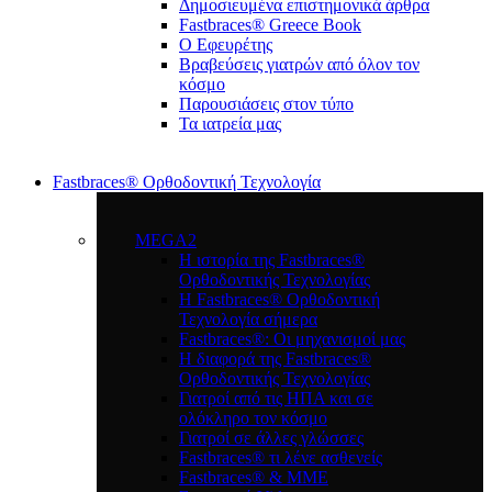
Δημοσιευμένα επιστημονικά άρθρα
Fastbraces® Greece Book
Ο Εφευρέτης
Bραβεύσεις γιατρών από όλον τον
κόσμο
Παρουσιάσεις στον τύπο
Τα ιατρεία μας
Fastbraces® Ορθοδοντική Τεχνολογία
MEGA2
Η ιστορία της Fastbraces®
Ορθοδοντικής Τεχνολογίας
H Fastbraces® Ορθοδοντική
Τεχνολογία σήμερα
Fastbraces®: Οι μηχανισμοί μας
Η διαφορά της Fastbraces®
Ορθοδοντικής Τεχνολογίας
Γιατροί από τις ΗΠΑ και σε
ολόκληρο τον κόσμο
Γιατροί σε άλλες γλώσσες
Fastbraces® τι λένε ασθενείς
Fastbraces® & ΜΜΕ