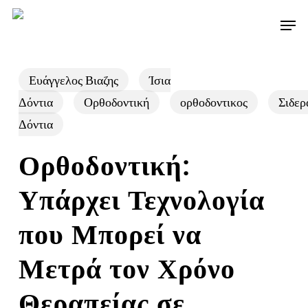
Skip
Men
to
main
content
Ευάγγελος Βιαζης
Ίσια
Δόντια
Ορθοδοντική
ορθοδοντικος
Σιδερ
Δόντια
Ορθοδοντική:
Υπάρχει Τεχνολογία
που Μπορεί να
Μετρά τον Χρόνο
Θεραπείας σε