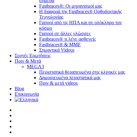
σήμερα
Fastbraces®: Οι μηχανισμοί μας
Η διαφορά της Fastbraces® Ορθοδοντικής
Τεχνολογίας
Γιατροί από τις ΗΠΑ και σε ολόκληρο τον
κόσμο
Γιατροί σε άλλες γλώσσες
Fastbraces® τι λένε ασθενείς
Fastbraces® & ΜΜΕ
Σημαντικά Videos
Συχνές Ερωτήσεις
Πριν & Μετά
MEGA3
Περιστατικά θεραπευμένα στις κλινικές μας
Δημοσιευμένα περιστατικά μας
Πριν & μετά videos
Blog
Επικοινωνία
twitter
facebook
linkedin
youtube
instagram