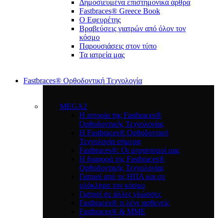
Δημοσιευμένα επιστημονικά άρθρα
Fastbraces® Greece Book
Ο Εφευρέτης
Bραβεύσεις γιατρών από όλον τον
κόσμο
Παρουσιάσεις στον τύπο
Τα ιατρεία μας
Fastbraces® Ορθοδοντική Τεχνολογία
MEGA2
Η ιστορία της Fastbraces®
Ορθοδοντικής Τεχνολογίας
H Fastbraces® Ορθοδοντική
Τεχνολογία σήμερα
Fastbraces®: Οι μηχανισμοί μας
Η διαφορά της Fastbraces®
Ορθοδοντικής Τεχνολογίας
Γιατροί από τις ΗΠΑ και σε
ολόκληρο τον κόσμο
Γιατροί σε άλλες γλώσσες
Fastbraces® τι λένε ασθενείς
Fastbraces® & ΜΜΕ