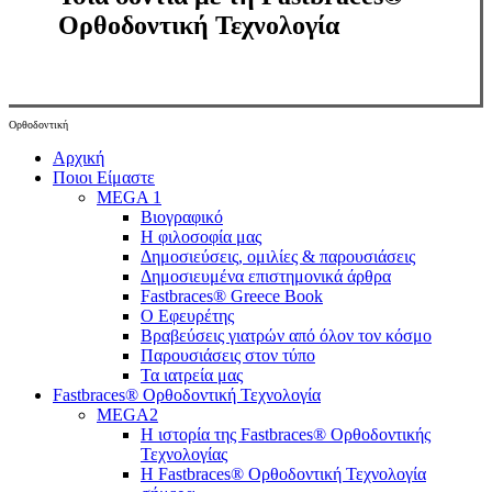
Ορθοδοντική Τεχνολογία
Ορθοδοντική
Close
Αρχική
Menu
Ποιοι Είμαστε
MEGA 1
Βιογραφικό
Η φιλοσοφία μας
Δημοσιεύσεις, ομιλίες & παρουσιάσεις
Δημοσιευμένα επιστημονικά άρθρα
Fastbraces® Greece Book
Ο Εφευρέτης
Bραβεύσεις γιατρών από όλον τον κόσμο
Παρουσιάσεις στον τύπο
Τα ιατρεία μας
Fastbraces® Ορθοδοντική Τεχνολογία
MEGA2
Η ιστορία της Fastbraces® Ορθοδοντικής
Τεχνολογίας
H Fastbraces® Ορθοδοντική Τεχνολογία