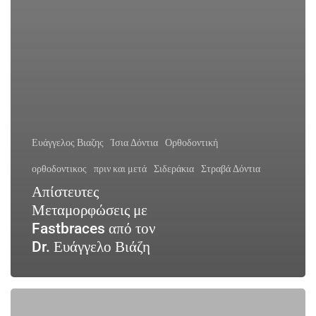
Ευάγγελος Βιαζης
Ίσια Δόντια
Ορθοδοντική
ορθοδοντικος
πριν και μετά
Σιδεράκια
Στραβά Δόντια
Απίστευτες
Μεταμορφώσεις με
Fastbraces από τον
Dr. Ευάγγελο Βιάζη
Πριν