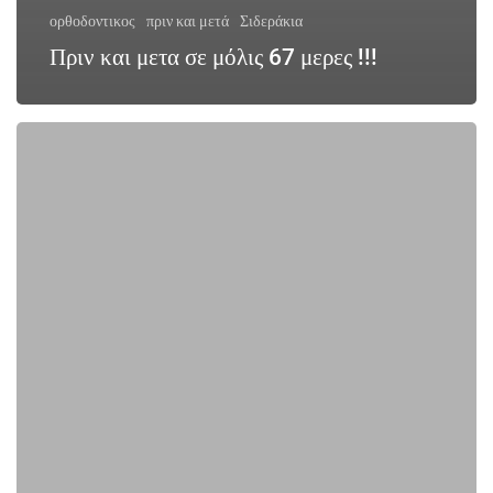
ορθοδοντικος
πριν και μετά
Σιδεράκια
Πριν και μετα σε μόλις 67 μερες !!!
Στραβά
δόντια,
υπάρχει
γρήγορη
λύση
;
Ίσια
δόντια
μετρώντας
το
χρόνο