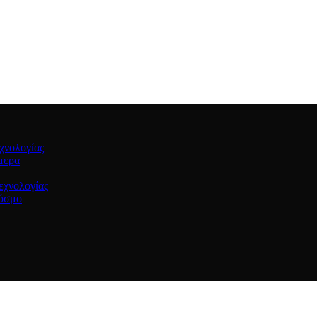
χνολογίας
μερα
εχνολογίας
κόσμο