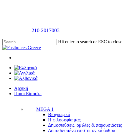
Skip
to
main
content
Καλέστε στο
210 2017003
για ραντεβού αξιολόγησής χωρίς
Hit enter to search or ESC to close
Close
Search
twitter
facebook
linkedin
youtube
instagram
tiktok
Menu
Menu
Αρχική
Π
ο
ι
ο
ι
Ε
ί
μ
α
σ
τ
ε
MEGA 1
Βιογραφικό
Η φιλοσοφία μας
Δημοσιεύσεις, ομιλίες & παρουσιάσεις
Δημοσιευμένα επιστημονικά άρθρα