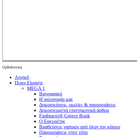
Ορθοδοντική
Close
Αρχική
Menu
Ποιοι Είμαστε
MEGA 1
Βιογραφικό
Η φιλοσοφία μας
Δημοσιεύσεις, ομιλίες & παρουσιάσεις
Δημοσιευμένα επιστημονικά άρθρα
Fastbraces® Greece Book
Ο Εφευρέτης
Bραβεύσεις γιατρών από όλον τον κόσμο
Παρουσιάσεις στον τύπο