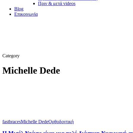
Πριν & μετά videos
Blog
Επικοινωνία
Category
Michelle Dede
Η
Μισέλ
fastbraces
Michelle Dede
Ορθοδοντική
Ντέντε
είναι