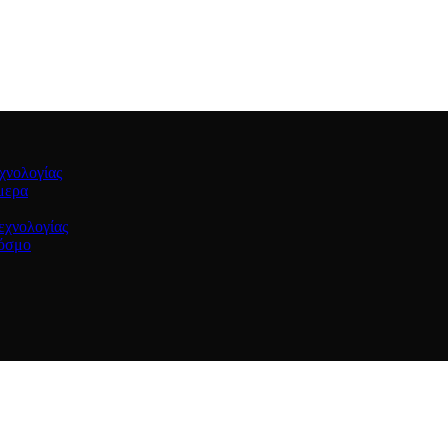
χνολογίας
μερα
εχνολογίας
κόσμο