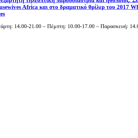
νεξάρτητη τηλεοπτική παρουσιάστρια και ηθοποιός. Συ
sewives Africa και στο δραματικό θρίλερ του 2017 Wh
es
άρτη: 14.00-21.00 – Πέμπτη: 10.00-17.00 – Παρασκευή: 14.