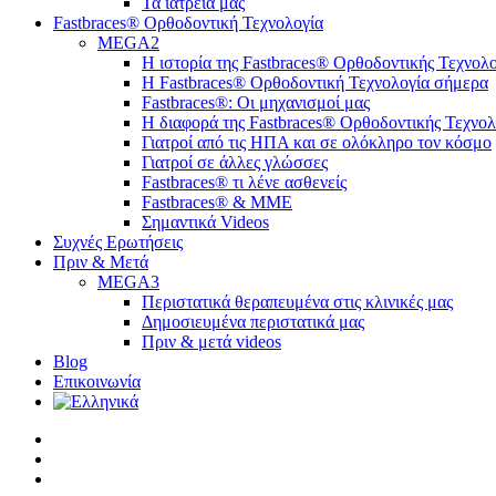
Τα ιατρεία μας
Fastbraces® Ορθοδοντική Τεχνολογία
MEGA2
Η ιστορία της Fastbraces® Ορθοδοντικής Τεχνολο
H Fastbraces® Ορθοδοντική Τεχνολογία σήμερα
Fastbraces®: Οι μηχανισμοί μας
Η διαφορά της Fastbraces® Ορθοδοντικής Τεχνολ
Γιατροί από τις ΗΠΑ και σε ολόκληρο τον κόσμο
Γιατροί σε άλλες γλώσσες
Fastbraces® τι λένε ασθενείς
Fastbraces® & ΜΜΕ
Σημαντικά Videos
Συχνές Ερωτήσεις
Πριν & Μετά
MEGA3
Περιστατικά θεραπευμένα στις κλινικές μας
Δημοσιευμένα περιστατικά μας
Πριν & μετά videos
Blog
Επικοινωνία
twitter
facebook
linkedin