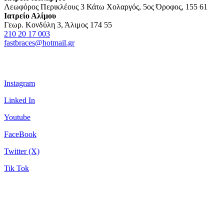
Λεωφόρος Περικλέους 3 Κάτω Χολαργός, 5ος Όροφος, 155 61
2017
Ιατρείο Αλίμου
What
Γεωρ. Κονδύλη 3, Άλιμος 174 55
Lies
210 20 17 003
Within.
fastbraces@hotmail.gr
Στο
παρακάτω
βίντεο
μοιράζεται
την
Instagram
εμπειρία
της
Linked In
με
την
Youtube
ορθοδοντική
FaceBook
τεχνολογία
Fastbraces
Twitter (X)
Tik Tok