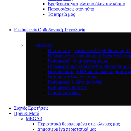
Bραβεύσεις γιατρών από όλον τον κόσμο
Παρουσιάσεις στον τύπο
Τα ιατρεία μας
Fastbraces® Ορθοδοντική Τεχνολογία
MEGA2
Η ιστορία της Fastbraces® Ορθοδοντικής Τε
H Fastbraces® Ορθοδοντική Τεχνολογία σή
Fastbraces®: Οι μηχανισμοί μας
Η διαφορά της Fastbraces® Ορθοδοντικής Τ
Γιατροί από τις ΗΠΑ και σε ολόκληρο τον 
Γιατροί σε άλλες γλώσσες
Fastbraces® τι λένε ασθενείς
Fastbraces® & ΜΜΕ
Σημαντικά Videos
Συχνές Ερωτήσεις
Πριν & Μετά
MEGA3
Περιστατικά θεραπευμένα στις κλινικές μας
Δημοσιευμένα περιστατικά μας