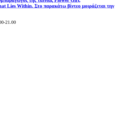
μπαραγωγός της ταινίας Flower Girl,
at Lies Within. Στο παρακάτω βίντεο μοιράζεται την
00-21.00