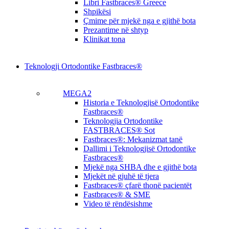
Libri Fastbraces® Greece
Shpikësi
Çmime për mjekë nga e gjithë bota
Prezantime në shtyp
Klinikat tona
Teknologji Ortodontike Fastbraces®
MEGA2
Historia e Teknologjisë Ortodontike
Fastbraces®
Teknologjia Ortodontike
FASTBRACES® Sot
Fastbraces®: Mekanizmat tanë
Dallimi i Teknologjisë Ortodontike
Fastbraces®
Mjekë nga SHBA dhe e gjithë bota
Mjekët në gjuhë të tjera
Fastbraces® çfarë thonë pacientët
Fastbraces® & SME
Video të rëndësishme