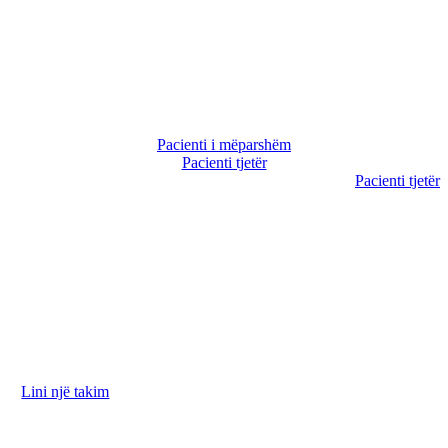
Pacienti i mëparshëm
Pacienti tjetër
Pacienti tjetër
Ne jemi në dispozicionin tuaj për të diskutuar nevojat
tuaja. Ju lutemi na kontaktoni për të rezervuar takimin
tuaj.
Lini një takim