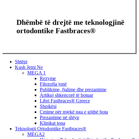
Dhëmbë të drejtë me teknologjinë
ortodontike Fastbraces®
Close
Shtëpi
Menu
Kush Jemi Ne
MEGA 1
Rezyme
Filozofia jonë
Publikime, fjalime dhe prezantime
Artikuj shkencorë të botuar
Libri Fastbraces® Greece
Shpikësi
Çmime për mjekë nga e gjithë bota
Prezantime në shtyp
Klinikat tona
Teknologji Ortodontike Fastbraces®
MEGA2