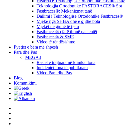
Historia e Teknologjisë Ortodontike Fastbraces®
Teknologjia Ortodontike FASTBRACES® Sot
Fastbraces®: Mekanizmat tanë
Dallimi i Teknologjisë Ortodontike Fastbraces®
Mjekë nga SHBA dhe e gjithë bota
Mjekët në gjuhë të tjera
Fastbraces® çfarë thonë pacientët
Fastbraces® & SME
Video të rëndësishme
Pyetjet e bëra më shpesh
Para dhe Pas
MEGA3
Rastet e trajtuara në klinikat tona
Incidentet tona të publikuara
Video Para dhe Pas
Blog
Komunikimi
twitter
facebook
linkedin
youtube