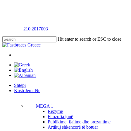
Skip
to
main
content
Telefononi
210 2017003
për një takim vlerësimi pa pagesë
Hit enter to search or ESC to close
Close
Search
twitter
facebook
linkedin
youtube
instagram
tiktok
Menu
Menu
Shtëpi
K
u
s
h
J
e
m
i
N
e
MEGA 1
Rezyme
Filozofia jonë
Publikime, fjalime dhe prezantime
Artikuj shkencorë të botuar