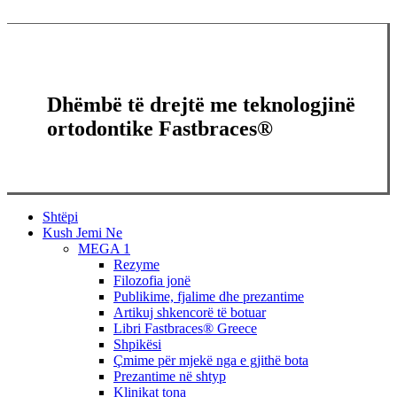
Dhëmbë të drejtë me teknologjinë
ortodontike Fastbraces®
Close
Shtëpi
Menu
Kush Jemi Ne
MEGA 1
Rezyme
Filozofia jonë
Publikime, fjalime dhe prezantime
Artikuj shkencorë të botuar
Libri Fastbraces® Greece
Shpikësi
Çmime për mjekë nga e gjithë bota
Prezantime në shtyp
Klinikat tona