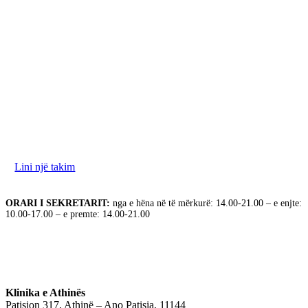
Ne jemi në dispozicionin tuaj për të diskutuar nevojat
tuaja. Ju lutemi na kontaktoni për të rezervuar takimin
tuaj.
Lini një takim
ORARI I SEKRETARIT:
nga e hëna në të mërkurë: 14.00-21.00 – e enjte:
10.00-17.00 – e premte: 14.00-21.00
Klinika e Athinës
Patision 317, Athinë – Ano Patisia, 11144