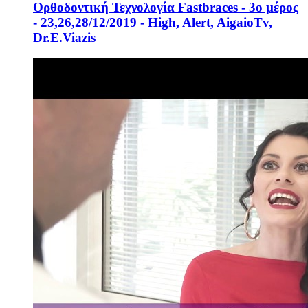
Ορθοδοντική Τεχνολογία Fastbraces - 3ο μέρος
- 23,26,28/12/2019 - High, Alert, AigaioTv,
Dr.E.Viazis