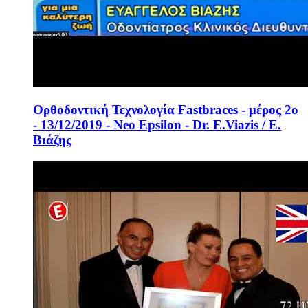
Ορθοδοντική Τεχνολογία Fastbraces - μέρος 2ο
- 13/12/2019 - Neo Epsilon - Dr. E.Viazis / Ε.
Βιάζης