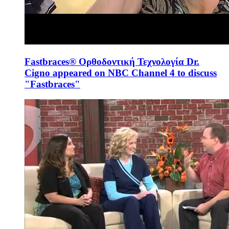
Fastbraces® Ορθοδοντική Τεχνολογία Dr.
Cigno appeared on NBC Channel 4 to discuss
"Fastbraces"