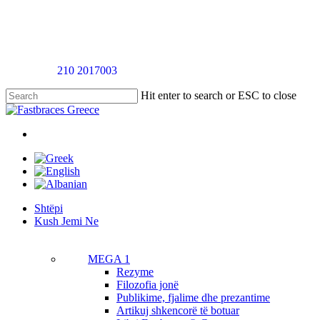
Skip
to
main
content
Telefononi
210 2017003
për një takim vlerësimi pa pagesë
Hit enter to search or ESC to close
Close
Search
twitter
facebook
linkedin
youtube
instagram
tiktok
Menu
Menu
Shtëpi
K
u
s
h
J
e
m
i
N
e
MEGA 1
Rezyme
Filozofia jonë
Publikime, fjalime dhe prezantime
Artikuj shkencorë të botuar