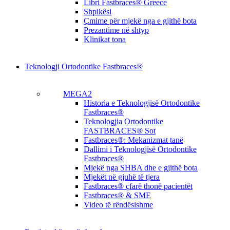
Libri Fastbraces® Greece
Shpikësi
Çmime për mjekë nga e gjithë bota
Prezantime në shtyp
Klinikat tona
Teknologji Ortodontike Fastbraces®
MEGA2
Historia e Teknologjisë Ortodontike
Fastbraces®
Teknologjia Ortodontike
FASTBRACES® Sot
Fastbraces®: Mekanizmat tanë
Dallimi i Teknologjisë Ortodontike
Fastbraces®
Mjekë nga SHBA dhe e gjithë bota
Mjekët në gjuhë të tjera
Fastbraces® çfarë thonë pacientët
Fastbraces® & SME
Video të rëndësishme