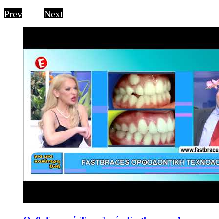
Prev
Next
1
of
4