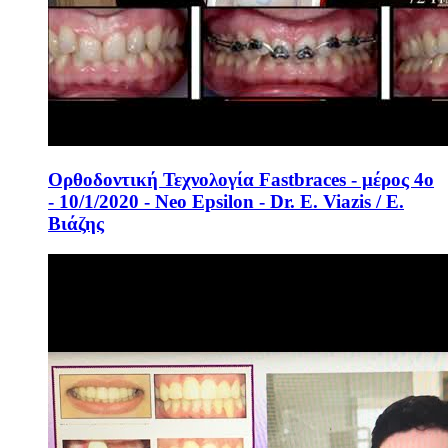
Ορθοδοντική Τεχνολογία Fastbraces - μέρος 4ο
- 10/1/2020 - Neo Epsilon - Dr. E. Viazis / Ε.
Βιάζης