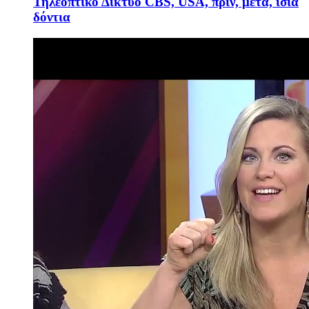
Τηλεοπτικό Δίκτυο CBS, USA, πριν, μετά, ίσια
δόντια