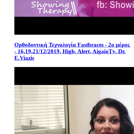
Ορθοδοντική Τεχνολογία Fastbraces - 2ο μέρος
- 16,19,21/12/2019, High, Alert, AigaioTv, Dr.
E.Viazis