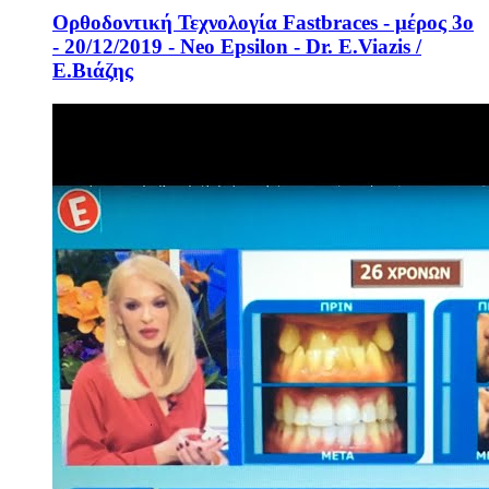
Ορθοδοντική Τεχνολογία Fastbraces - μέρος 3ο
- 20/12/2019 - Neo Epsilon - Dr. E.Viazis /
Ε.Βιάζης