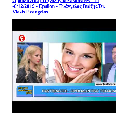
Ορθοδοντική Τεχνολογία Fastbraces - 1o
-6/12/2019 - Epsilon - Ευάγγελος Βιάζης/Dr.
Viazis Evangelos