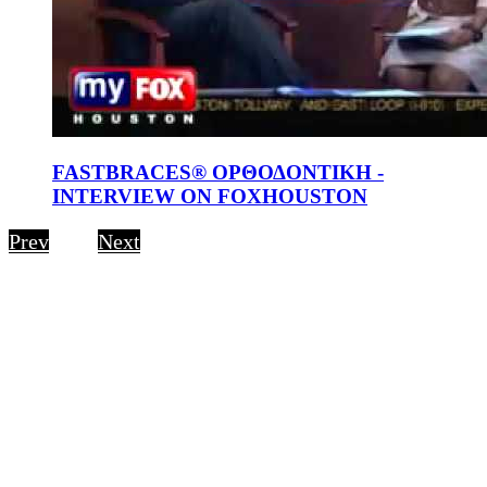
FASTBRACES® ΟΡΘΟΔΟΝΤΙΚΗ -
INTERVIEW ON FOXHOUSTON
Prev
Next
1
of
4
Rezultate të menjëhershme.
Pacientët tani mund të marrin rezultate shpesh me më
pak ndjeshmëri dhe në një kohë që varion nga tre muaj
në një vit në 80% të rasteve.