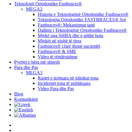
Teknologji Ortodontike Fastbraces®
MEGA2
Historia e Teknologjisë Ortodontike Fastbraces®
Teknologjia Ortodontike FASTBRACES® Sot
Fastbraces®: Mekanizmat tanë
Dallimi i Teknologjisë Ortodontike Fastbraces®
Mjekë nga SHBA dhe e gjithë bota
Mjekët në gjuhë të tjera
Fastbraces® çfarë thonë pacientët
Fastbraces® & SME
Video të rëndësishme
Pyetjet e bëra më shpesh
Para dhe Pas
MEGA3
Rastet e trajtuara në klinikat tona
Incidentet tona të publikuara
Video Para dhe Pas
Blog
Komunikimi
twitter
facebook