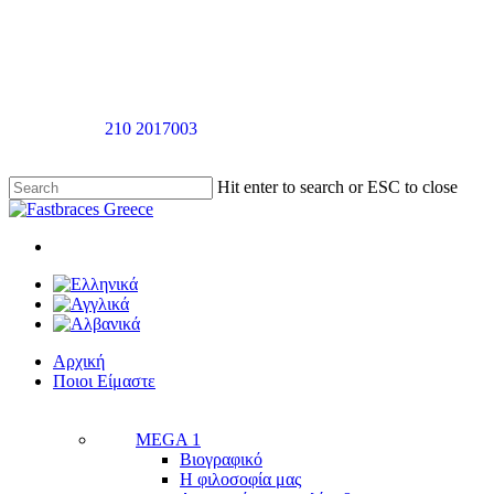
Skip
to
main
content
Καλέστε στο
210 2017003
για ραντεβού αξιολόγησής χωρίς καμία
επιβάρυνση
Hit enter to search or ESC to close
Close
Search
twitter
facebook
linkedin
youtube
instagram
tiktok
Menu
Menu
Αρχική
Π
ο
ι
ο
ι
Ε
ί
μ
α
σ
τ
ε
MEGA 1
Βιογραφικό
Η φιλοσοφία μας