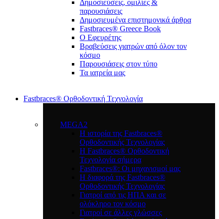
Δημοσιεύσεις, ομιλίες &
παρουσιάσεις
Δημοσιευμένα επιστημονικά άρθρα
Fastbraces® Greece Book
Ο Εφευρέτης
Bραβεύσεις γιατρών από όλον τον
κόσμο
Παρουσιάσεις στον τύπο
Τα ιατρεία μας
Fastbraces® Ορθοδοντική Τεχνολογία
MEGA2
Η ιστορία της Fastbraces®
Ορθοδοντικής Τεχνολογίας
H Fastbraces® Ορθοδοντική
Τεχνολογία σήμερα
Fastbraces®: Οι μηχανισμοί μας
Η διαφορά της Fastbraces®
Ορθοδοντικής Τεχνολογίας
Γιατροί από τις ΗΠΑ και σε
ολόκληρο τον κόσμο
Γιατροί σε άλλες γλώσσες