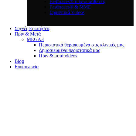
Fastbraces® τι λένε ασθενείς
Fastbraces® & ΜΜΕ
Σημαντικά Videos
Συχνές Ερωτήσεις
Πριν & Μετά
MEGA3
Περιστατικά θεραπευμένα στις κλινικές μας
Δημοσιευμένα περιστατικά μας
Πριν & μετά videos
Blog
Επικοινωνία