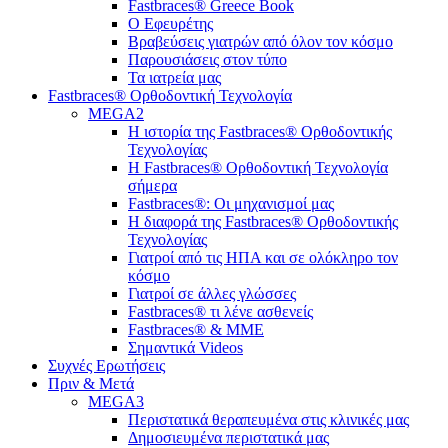
Fastbraces® Greece Book
Ο Εφευρέτης
Bραβεύσεις γιατρών από όλον τον κόσμο
Παρουσιάσεις στον τύπο
Τα ιατρεία μας
Fastbraces® Ορθοδοντική Τεχνολογία
MEGA2
Η ιστορία της Fastbraces® Ορθοδοντικής
Τεχνολογίας
H Fastbraces® Ορθοδοντική Τεχνολογία
σήμερα
Fastbraces®: Οι μηχανισμοί μας
Η διαφορά της Fastbraces® Ορθοδοντικής
Τεχνολογίας
Γιατροί από τις ΗΠΑ και σε ολόκληρο τον
κόσμο
Γιατροί σε άλλες γλώσσες
Fastbraces® τι λένε ασθενείς
Fastbraces® & ΜΜΕ
Σημαντικά Videos
Συχνές Ερωτήσεις
Πριν & Μετά
MEGA3
Περιστατικά θεραπευμένα στις κλινικές μας
Δημοσιευμένα περιστατικά μας