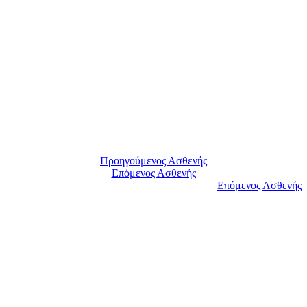
Προηγούμενος Ασθενής
Επόμενος Ασθενής
Επόμενος Ασθενής
Είμαστε στη διάθεσή σας για να συζητήσουμε τις
ανάγκες σας. Παρακαλούμε επικοινωνήστε μαζί μας