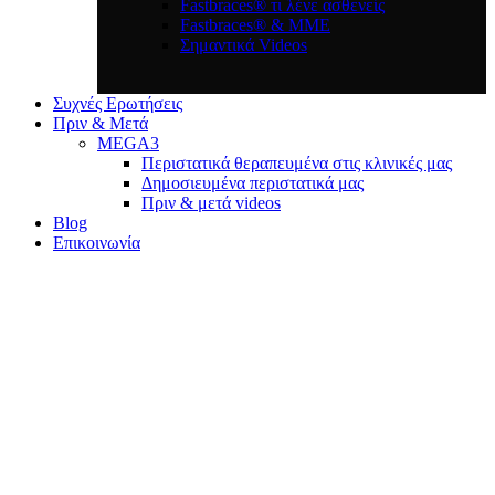
Fastbraces® τι λένε ασθενείς
Fastbraces® & ΜΜΕ
Σημαντικά Videos
Συχνές Ερωτήσεις
Πριν & Μετά
MEGA3
Περιστατικά θεραπευμένα στις κλινικές μας
Δημοσιευμένα περιστατικά μας
Πριν & μετά videos
Blog
Επικοινωνία