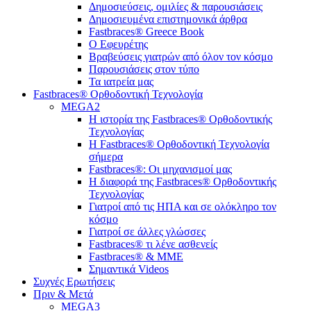
Δημοσιεύσεις, ομιλίες & παρουσιάσεις
Δημοσιευμένα επιστημονικά άρθρα
Fastbraces® Greece Book
Ο Εφευρέτης
Bραβεύσεις γιατρών από όλον τον κόσμο
Παρουσιάσεις στον τύπο
Τα ιατρεία μας
Fastbraces® Ορθοδοντική Τεχνολογία
MEGA2
Η ιστορία της Fastbraces® Ορθοδοντικής
Τεχνολογίας
H Fastbraces® Ορθοδοντική Τεχνολογία
σήμερα
Fastbraces®: Οι μηχανισμοί μας
Η διαφορά της Fastbraces® Ορθοδοντικής
Τεχνολογίας
Γιατροί από τις ΗΠΑ και σε ολόκληρο τον
κόσμο
Γιατροί σε άλλες γλώσσες
Fastbraces® τι λένε ασθενείς
Fastbraces® & ΜΜΕ
Σημαντικά Videos
Συχνές Ερωτήσεις
Πριν & Μετά
MEGA3