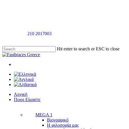
Skip
to
main
content
Καλέστε στο
210 2017003
για ραντεβού αξιολόγησής χωρίς καμία
επιβάρυνση
Hit enter to search or ESC to close
Close
Search
twitter
facebook
linkedin
youtube
instagram
tiktok
Menu
Menu
Αρχική
Π
ο
ι
ο
ι
Ε
ί
μ
α
σ
τ
ε
MEGA 1
Βιογραφικό
Η φιλοσοφία μας