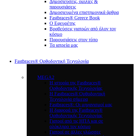
Δημοσιεύσεις, ομιλίες &
παρουσιάσεις
Δημοσιευμένα επιστημονικά άρθρα
Fastbraces® Greece Book
Ο Εφευρέτης
Bραβεύσεις γιατρών από όλον τον
κόσμο
Παρουσιάσεις στον τύπο
Τα ιατρεία μας
Fastbraces® Ορθοδοντική Τεχνολογία
MEGA2
Η ιστορία της Fastbraces®
Ορθοδοντικής Τεχνολογίας
H Fastbraces® Ορθοδοντική
Τεχνολογία σήμερα
Fastbraces®: Οι μηχανισμοί μας
Η διαφορά της Fastbraces®
Ορθοδοντικής Τεχνολογίας
Γιατροί από τις ΗΠΑ και σε
ολόκληρο τον κόσμο
Γιατροί σε άλλες γλώσσες