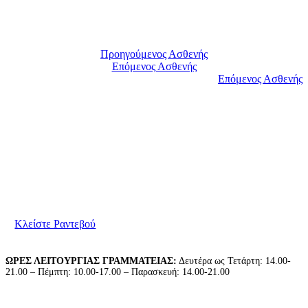
Προηγούμενος Ασθενής
Επόμενος Ασθενής
Επόμενος Ασθενής
Είμαστε στη διάθεσή σας για να συζητήσουμε τις
ανάγκες σας. Παρακαλούμε επικοινωνήστε μαζί μας
για να κλείσετε το ραντεβού σας.
Κλείστε Ραντεβού
ΩΡΕΣ ΛΕΙΤΟΥΡΓΙΑΣ ΓΡΑΜΜΑΤΕΙΑΣ:
Δευτέρα ως Τετάρτη: 14.00-
21.00 – Πέμπτη: 10.00-17.00 – Παρασκευή: 14.00-21.00