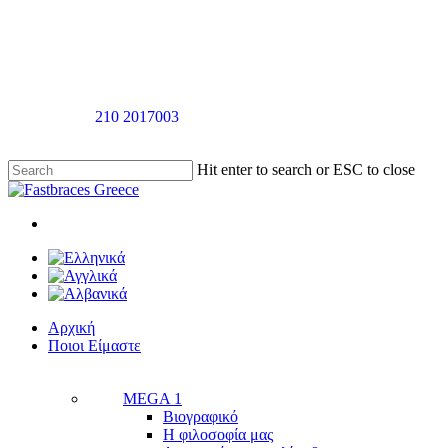
Skip
to
main
content
Καλέστε στο
210 2017003
για ραντεβού αξιολόγησής χωρίς καμία
επιβάρυνση
Hit enter to search or ESC to close
Close
Search
twitter
facebook
linkedin
youtube
instagram
tiktok
Menu
Menu
Αρχική
Π
ο
ι
ο
ι
Ε
ί
μ
α
σ
τ
ε
MEGA 1
Βιογραφικό
Η φιλοσοφία μας