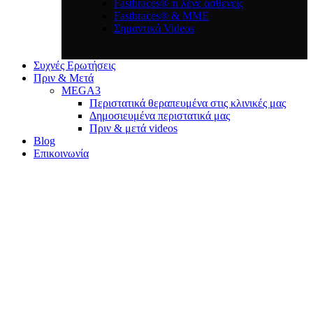
Fastbraces® τι λένε ασθενείς
Fastbraces® & ΜΜΕ
Σημαντικά Videos
Συχνές Ερωτήσεις
Πριν & Μετά
MEGA3
Περιστατικά θεραπευμένα στις κλινικές μας
Δημοσιευμένα περιστατικά μας
Πριν & μετά videos
Blog
Επικοινωνία