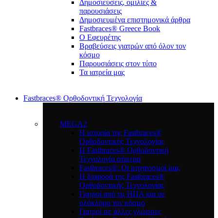
Δημοσιεύσεις, ομιλίες &
παρουσιάσεις
Δημοσιευμένα επιστημονικά άρθρα
Fastbraces® Greece Book
Ο Εφευρέτης
Bραβεύσεις γιατρών από όλον τον
κόσμο
Παρουσιάσεις στον τύπο
Τα ιατρεία μας
Fastbraces® Ορθοδοντική Τεχνολογία
MEGA2
Η ιστορία της Fastbraces®
Ορθοδοντικής Τεχνολογίας
H Fastbraces® Ορθοδοντική
Τεχνολογία σήμερα
Fastbraces®: Οι μηχανισμοί μας
Η διαφορά της Fastbraces®
Ορθοδοντικής Τεχνολογίας
Γιατροί από τις ΗΠΑ και σε
ολόκληρο τον κόσμο
Γιατροί σε άλλες γλώσσες