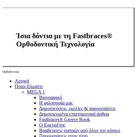
Ίσια δόντια με τη Fastbraces®
Ορθοδοντική Τεχνολογία
Ορθοδοντική
Close
Αρχική
Menu
Ποιοι Είμαστε
MEGA 1
Βιογραφικό
Η φιλοσοφία μας
Δημοσιεύσεις, ομιλίες & παρουσιάσεις
Δημοσιευμένα επιστημονικά άρθρα
Fastbraces® Greece Book
Ο Εφευρέτης
Bραβεύσεις γιατρών από όλον τον κόσμο
Παρουσιάσεις στον τύπο