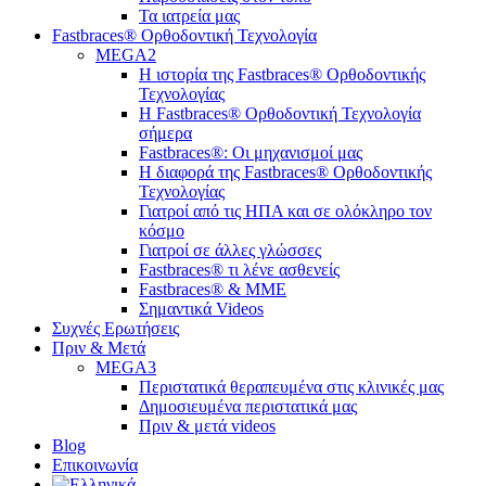
Τα ιατρεία μας
Fastbraces® Ορθοδοντική Τεχνολογία
MEGA2
Η ιστορία της Fastbraces® Ορθοδοντικής
Τεχνολογίας
H Fastbraces® Ορθοδοντική Τεχνολογία
σήμερα
Fastbraces®: Οι μηχανισμοί μας
Η διαφορά της Fastbraces® Ορθοδοντικής
Τεχνολογίας
Γιατροί από τις ΗΠΑ και σε ολόκληρο τον
κόσμο
Γιατροί σε άλλες γλώσσες
Fastbraces® τι λένε ασθενείς
Fastbraces® & ΜΜΕ
Σημαντικά Videos
Συχνές Ερωτήσεις
Πριν & Μετά
MEGA3
Περιστατικά θεραπευμένα στις κλινικές μας
Δημοσιευμένα περιστατικά μας
Πριν & μετά videos
Blog
Επικοινωνία