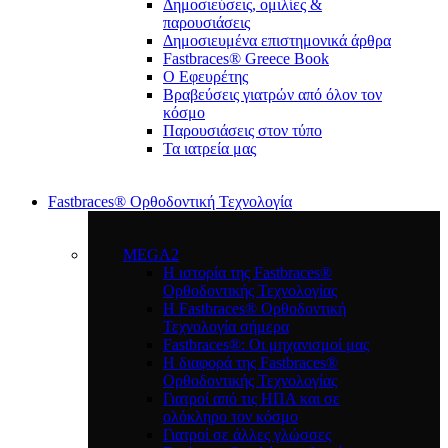
Δημοσιεύσεις, ομιλίες &
παρουσιάσεις
Δημοσιευμένα επιστημονικά άρθρα
Fastbraces® Greece Book
Ο Εφευρέτης
Bραβεύσεις γιατρών από όλον τον
κόσμο
Παρουσιάσεις στον τύπο
Τα ιατρεία μας
Fastbraces® Ορθοδοντική Τεχνολογία
MEGA2
Η ιστορία της Fastbraces®
Ορθοδοντικής Τεχνολογίας
H Fastbraces® Ορθοδοντική
Τεχνολογία σήμερα
Fastbraces®: Οι μηχανισμοί μας
Η διαφορά της Fastbraces®
Ορθοδοντικής Τεχνολογίας
Γιατροί από τις ΗΠΑ και σε
ολόκληρο τον κόσμο
Γιατροί σε άλλες γλώσσες