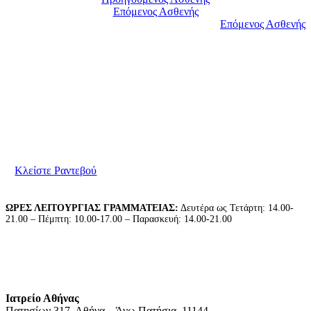
Επόμενος Ασθενής
Επόμενος Ασθενής
Είμαστε στη διάθεσή σας για να συζητήσουμε τις
ανάγκες σας. Παρακαλούμε επικοινωνήστε μαζί μας
για να κλείσετε το ραντεβού σας.
Κλείστε Ραντεβού
ΩΡΕΣ ΛΕΙΤΟΥΡΓΙΑΣ ΓΡΑΜΜΑΤΕΙΑΣ:
Δευτέρα ως Τετάρτη: 14.00-
21.00 – Πέμπτη: 10.00-17.00 – Παρασκευή: 14.00-21.00
Ιατρείο Αθήνας
Πατησίων 317, Αθήνα – Άνω Πατήσια, 11144