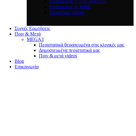
Fastbraces® τι λένε ασθενείς
Fastbraces® & ΜΜΕ
Σημαντικά Videos
Συχνές Ερωτήσεις
Πριν & Μετά
MEGA3
Περιστατικά θεραπευμένα στις κλινικές μας
Δημοσιευμένα περιστατικά μας
Πριν & μετά videos
Blog
Επικοινωνία