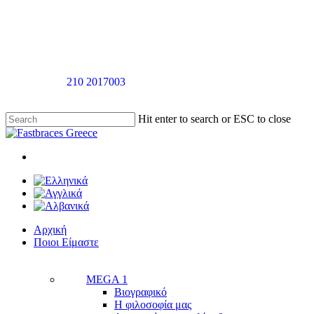
Skip
to
main
content
Καλέστε στο
210 2017003
για ραντεβού αξιολόγησής χωρίς καμία
επιβάρυνση
Hit enter to search or ESC to close
Close
Search
twitter
facebook
linkedin
youtube
instagram
tiktok
Menu
Menu
Αρχική
Π
ο
ι
ο
ι
Ε
ί
μ
α
σ
τ
ε
MEGA 1
Βιογραφικό
Η φιλοσοφία μας