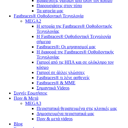
Bραβεύσεις γιατρών από όλον τον κόσμο
Παρουσιάσεις στον τύπο
Τα ιατρεία μας
Fastbraces® Ορθοδοντική Τεχνολογία
MEGA2
Η ιστορία της Fastbraces® Ορθοδοντικής
Τεχνολογίας
H Fastbraces® Ορθοδοντική Τεχνολογία
σήμερα
Fastbraces®: Οι μηχανισμοί μας
Η διαφορά της Fastbraces® Ορθοδοντικής
Τεχνολογίας
Γιατροί από τις ΗΠΑ και σε ολόκληρο τον
κόσμο
Γιατροί σε άλλες γλώσσες
Fastbraces® τι λένε ασθενείς
Fastbraces® & ΜΜΕ
Σημαντικά Videos
Συχνές Ερωτήσεις
Πριν & Μετά
MEGA3
Περιστατικά θεραπευμένα στις κλινικές μας
Δημοσιευμένα περιστατικά μας
Πριν & μετά videos
Blog