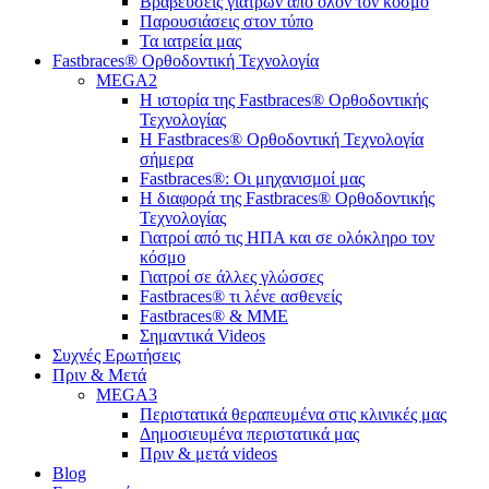
Bραβεύσεις γιατρών από όλον τον κόσμο
Παρουσιάσεις στον τύπο
Τα ιατρεία μας
Fastbraces® Ορθοδοντική Τεχνολογία
MEGA2
Η ιστορία της Fastbraces® Ορθοδοντικής
Τεχνολογίας
H Fastbraces® Ορθοδοντική Τεχνολογία
σήμερα
Fastbraces®: Οι μηχανισμοί μας
Η διαφορά της Fastbraces® Ορθοδοντικής
Τεχνολογίας
Γιατροί από τις ΗΠΑ και σε ολόκληρο τον
κόσμο
Γιατροί σε άλλες γλώσσες
Fastbraces® τι λένε ασθενείς
Fastbraces® & ΜΜΕ
Σημαντικά Videos
Συχνές Ερωτήσεις
Πριν & Μετά
MEGA3
Περιστατικά θεραπευμένα στις κλινικές μας
Δημοσιευμένα περιστατικά μας
Πριν & μετά videos
Blog