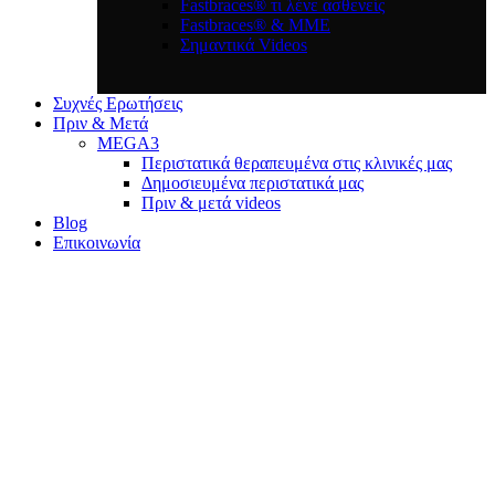
Fastbraces® τι λένε ασθενείς
Fastbraces® & ΜΜΕ
Σημαντικά Videos
Συχνές Ερωτήσεις
Πριν & Μετά
MEGA3
Περιστατικά θεραπευμένα στις κλινικές μας
Δημοσιευμένα περιστατικά μας
Πριν & μετά videos
Blog
Επικοινωνία