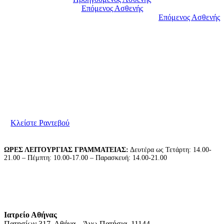
Επόμενος Ασθενής
Επόμενος Ασθενής
Είμαστε στη διάθεσή σας για να συζητήσουμε τις
ανάγκες σας. Παρακαλούμε επικοινωνήστε μαζί μας
για να κλείσετε το ραντεβού σας.
Κλείστε Ραντεβού
ΩΡΕΣ ΛΕΙΤΟΥΡΓΙΑΣ ΓΡΑΜΜΑΤΕΙΑΣ:
Δευτέρα ως Τετάρτη: 14.00-
21.00 – Πέμπτη: 10.00-17.00 – Παρασκευή: 14.00-21.00
Ιατρείο Αθήνας
Πατησίων 317, Αθήνα – Άνω Πατήσια, 11144