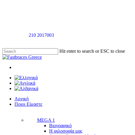
Skip
to
main
content
Καλέστε στο
210 2017003
για ραντεβού αξιολόγησής χωρίς καμία
επιβάρυνση
Hit enter to search or ESC to close
Close
Search
twitter
facebook
linkedin
youtube
instagram
tiktok
Menu
Menu
Αρχική
Π
ο
ι
ο
ι
Ε
ί
μ
α
σ
τ
ε
MEGA 1
Βιογραφικό
Η φιλοσοφία μας