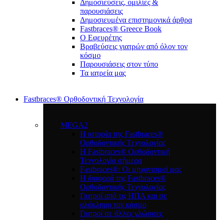
Δημοσιεύσεις, ομιλίες &
παρουσιάσεις
Δημοσιευμένα επιστημονικά άρθρα
Fastbraces® Greece Book
Ο Εφευρέτης
Bραβεύσεις γιατρών από όλον τον
κόσμο
Παρουσιάσεις στον τύπο
Τα ιατρεία μας
Fastbraces® Ορθοδοντική Τεχνολογία
MEGA2
Η ιστορία της Fastbraces®
Ορθοδοντικής Τεχνολογίας
H Fastbraces® Ορθοδοντική
Τεχνολογία σήμερα
Fastbraces®: Οι μηχανισμοί μας
Η διαφορά της Fastbraces®
Ορθοδοντικής Τεχνολογίας
Γιατροί από τις ΗΠΑ και σε
ολόκληρο τον κόσμο
Γιατροί σε άλλες γλώσσες