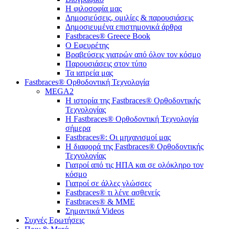
Η φιλοσοφία μας
Δημοσιεύσεις, ομιλίες & παρουσιάσεις
Δημοσιευμένα επιστημονικά άρθρα
Fastbraces® Greece Book
Ο Εφευρέτης
Bραβεύσεις γιατρών από όλον τον κόσμο
Παρουσιάσεις στον τύπο
Τα ιατρεία μας
Fastbraces® Ορθοδοντική Τεχνολογία
MEGA2
Η ιστορία της Fastbraces® Ορθοδοντικής
Τεχνολογίας
H Fastbraces® Ορθοδοντική Τεχνολογία
σήμερα
Fastbraces®: Οι μηχανισμοί μας
Η διαφορά της Fastbraces® Ορθοδοντικής
Τεχνολογίας
Γιατροί από τις ΗΠΑ και σε ολόκληρο τον
κόσμο
Γιατροί σε άλλες γλώσσες
Fastbraces® τι λένε ασθενείς
Fastbraces® & ΜΜΕ
Σημαντικά Videos
Συχνές Ερωτήσεις