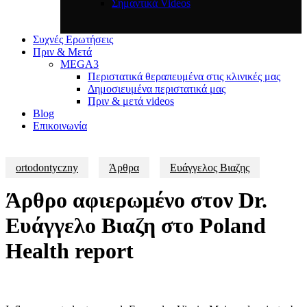
Σημαντικά Videos
Συχνές Ερωτήσεις
Πριν & Μετά
MEGA3
Περιστατικά θεραπευμένα στις κλινικές μας
Δημοσιευμένα περιστατικά μας
Πριν & μετά videos
Blog
Επικοινωνία
ortodontyczny
Άρθρα
Ευάγγελος Βιαζης
Άρθρο αφιερωμένο στον Dr.
Ευάγγελο Βιαζη στο Poland
Health report