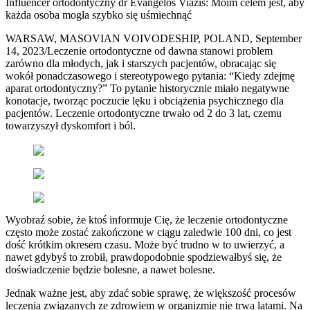
Influencer ortodontyczny dr Evangelos Viazis: Moim celem jest, aby
każda osoba mogła szybko się uśmiechnąć
WARSAW, MASOVIAN VOIVODESHIP, POLAND, September
14, 2023/Leczenie ortodontyczne od dawna stanowi problem
zarówno dla młodych, jak i starszych pacjentów, obracając się
wokół ponadczasowego i stereotypowego pytania: “Kiedy zdejmę
aparat ortodontyczny?” To pytanie historycznie miało negatywne
konotacje, tworząc poczucie lęku i obciążenia psychicznego dla
pacjentów. Leczenie ortodontyczne trwało od 2 do 3 lat, czemu
towarzyszył dyskomfort i ból.
Wyobraź sobie, że ktoś informuje Cię, że leczenie ortodontyczne
często może zostać zakończone w ciągu zaledwie 100 dni, co jest
dość krótkim okresem czasu. Może być trudno w to uwierzyć, a
nawet gdybyś to zrobił, prawdopodobnie spodziewałbyś się, że
doświadczenie będzie bolesne, a nawet bolesne.
Jednak ważne jest, aby zdać sobie sprawę, że większość procesów
leczenia związanych ze zdrowiem w organizmie nie trwa latami. Na