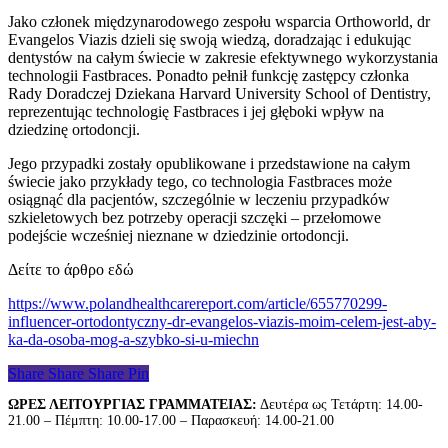
Jako członek międzynarodowego zespołu wsparcia Orthoworld, dr
Evangelos Viazis dzieli się swoją wiedzą, doradzając i edukując
dentystów na całym świecie w zakresie efektywnego wykorzystania
technologii Fastbraces. Ponadto pełnił funkcję zastępcy członka
Rady Doradczej Dziekana Harvard University School of Dentistry,
reprezentując technologię Fastbraces i jej głęboki wpływ na
dziedzinę ortodoncji.
Jego przypadki zostały opublikowane i przedstawione na całym
świecie jako przykłady tego, co technologia Fastbraces może
osiągnąć dla pacjentów, szczególnie w leczeniu przypadków
szkieletowych bez potrzeby operacji szczęki – przełomowe
podejście wcześniej nieznane w dziedzinie ortodoncji.
Δείτε το άρθρο εδώ
https://www.polandhealthcarereport.com/article/655770299-
influencer-ortodontyczny-dr-evangelos-viazis-moim-celem-jest-aby-
ka-da-osoba-mog-a-szybko-si-u-miechn
Share
Share
Share
Pin
ΩΡΕΣ ΛΕΙΤΟΥΡΓΙΑΣ ΓΡΑΜΜΑΤΕΙΑΣ:
Δευτέρα ως Τετάρτη: 14.00-
21.00 – Πέμπτη: 10.00-17.00 – Παρασκευή: 14.00-21.00