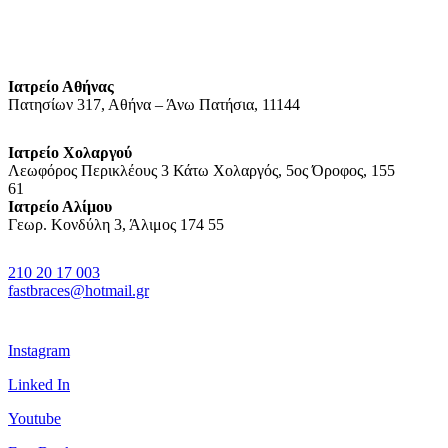
Ιατρείο Αθήνας
Πατησίων 317, Αθήνα – Άνω Πατήσια, 11144
Ιατρείο Χολαργού
Λεωφόρος Περικλέους 3 Κάτω Χολαργός, 5ος Όροφος, 155
61
Ιατρείο Αλίμου
Γεωρ. Κονδύλη 3, Άλιμος 174 55
210 20 17 003
fastbraces@hotmail.gr
Instagram
Linked In
Youtube