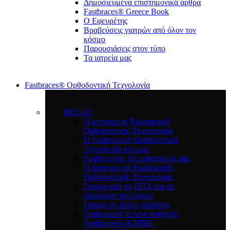
Δημοσιευμένα επιστημονικά άρθρα
Fastbraces® Greece Book
Ο Εφευρέτης
Bραβεύσεις γιατρών από όλον τον
κόσμο
Παρουσιάσεις στον τύπο
Τα ιατρεία μας
Fastbraces® Ορθοδοντική Τεχνολογία
MEGA2
Η ιστορία της Fastbraces®
Ορθοδοντικής Τεχνολογίας
H Fastbraces® Ορθοδοντική
Τεχνολογία σήμερα
Fastbraces®: Οι μηχανισμοί μας
Η διαφορά της Fastbraces®
Ορθοδοντικής Τεχνολογίας
Γιατροί από τις ΗΠΑ και σε
ολόκληρο τον κόσμο
Γιατροί σε άλλες γλώσσες
Fastbraces® τι λένε ασθενείς
Fastbraces® & ΜΜΕ