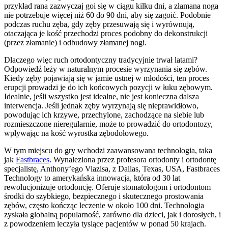
przykład rana zazwyczaj goi się w ciągu kilku dni, a złamana noga
nie potrzebuje więcej niż 60 do 90 dni, aby się zagoić. Podobnie
podczas ruchu zęba, gdy zęby przesuwają się i wyrównują,
otaczająca je kość przechodzi proces podobny do dekonstrukcji
(przez złamanie) i odbudowy złamanej nogi.
Dlaczego więc ruch ortodontyczny tradycyjnie trwał latami?
Odpowiedź leży w naturalnym procesie wyrzynania się zębów.
Kiedy zęby pojawiają się w jamie ustnej w młodości, ten proces
erupcji prowadzi je do ich końcowych pozycji w łuku zębowym.
Idealnie, jeśli wszystko jest idealne, nie jest konieczna dalsza
interwencja. Jeśli jednak zęby wyrzynają się nieprawidłowo,
powodując ich krzywe, przechylone, zachodzące na siebie lub
rozmieszczone nieregularnie, może to prowadzić do ortodontozy,
wpływając na kość wyrostka zębodołowego.
W tym miejscu do gry wchodzi zaawansowana technologia, taka
jak
Fastbraces
. Wynaleziona przez profesora ortodonty i ortodontę
specjalistę, Anthony’ego Viazisa, z Dallas, Texas, USA, Fastbraces
Technology to amerykańska innowacja, która od 30 lat
rewolucjonizuje ortodoncję. Oferuje stomatologom i ortodontom
środki do szybkiego, bezpiecznego i skutecznego prostowania
zębów, często kończąc leczenie w około 100 dni. Technologia
zyskała globalną popularność, zarówno dla dzieci, jak i dorosłych, i
z powodzeniem leczyła tysiące pacjentów w ponad 50 krajach.