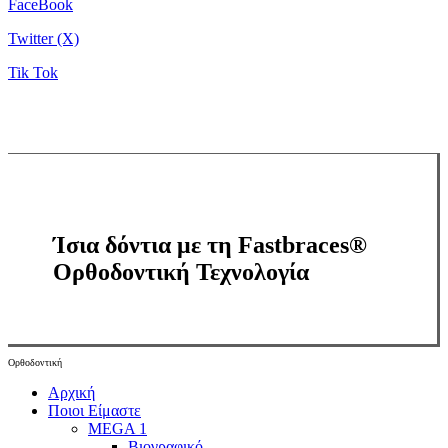
FaceBook
Twitter (X)
Tik Tok
Ίσια δόντια με τη Fastbraces®
Ορθοδοντική Τεχνολογία
Ορθοδοντική
Close
Αρχική
Menu
Ποιοι Είμαστε
MEGA 1
Βιογραφικό