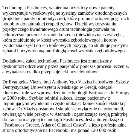
Technologia Fastbraces, wspierana przez trzy nowe patenty,
wykorzystuje wysokowydajne systemy zamków ortodontycznych
(trójkątne aparaty ortodontyczne), które promują ortoperupcję, ruch
podobny do naturalnej erupcji zębów. Dzięki wykorzystaniu
pojedynczego kwadratowego drutu technologia pozwala na
jednoczesne przemieszczanie korzenia (niewidoczna część zęba,
która znajduje się w kości wyrostka zębodołowego) i korony
(widoczna część) do ich końcowych pozycji, co skutkuje prostymi
zębami i przywróconą morfologią kości wyrostka zębodołowego.
Dodatkową zaletą technologii Fastbraces jest zmniejszony
dyskomfort odczuwany przez pacjentów podczas procesu leczenia,
a wynalazca rzadko przepisuje leki przeciwbólowe.
Dr Evangelos Viazis, brat Anthony’ego Viazisa i absolwent Szkoły
Dentystycznej Uniwersytetu Ateńskiego w Grecji, odegrał
kluczową rolę we wprowadzeniu technologii Fastbraces do Europy
w 2000 roku. Szybko odniósł sukces, lecząc pacjentów z
imponującymi wynikami i często unikając konieczności ekstrakcji
zębów. Dr Viazis postanowił skupić się wyłącznie na ortodoncji,
otwierając wiele praktyk w Atenach i ograniczając swoją praktykę
do transformacyjnej technologii Fastbraces. Jest autorem książki
“Fastbraces Greece, Atlas of Clinical Cases”, a jego profesjonalna
strona ortodontyczna na Facebooku ma ponad 120 000 osób.