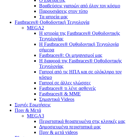
Ο Εφευρέτης
Bραβεύσεις γιατρών από όλον τον κόσμο
Παρουσιάσεις στον τύπο
Τα ιατρεία μας
Fastbraces® Ορθοδοντική Τεχνολογία
MEGA2
Η ιστορία της Fastbraces® Ορθοδοντικής
Τεχνολογίας
H Fastbraces® Ορθοδοντική Τεχνολογία
σήμερα
Fastbraces®: Οι μηχανισμοί μας
Η διαφορά της Fastbraces® Ορθοδοντικής
Τεχνολογίας
Γιατροί από τις ΗΠΑ και σε ολόκληρο τον
κόσμο
Γιατροί σε άλλες γλώσσες
Fastbraces® τι λένε ασθενείς
Fastbraces® & ΜΜΕ
Σημαντικά Videos
Συχνές Ερωτήσεις
Πριν & Μετά
MEGA3
Περιστατικά θεραπευμένα στις κλινικές μας
Δημοσιευμένα περιστατικά μας
Πριν & μετά videos