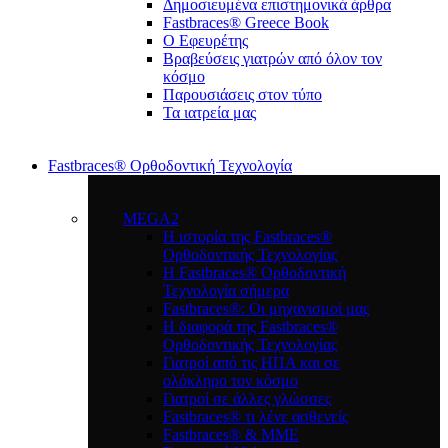
Δημοσιευμένα επιστημονικά άρθρα
Fastbraces® Greece Book
Ο Εφευρέτης
Bραβεύσεις γιατρών από όλον τον
κόσμο
Παρουσιάσεις στον τύπο
Τα ιατρεία μας
Fastbraces® Ορθοδοντική Τεχνολογία
MEGA2
Η ιστορία της Fastbraces®
Ορθοδοντικής Τεχνολογίας
H Fastbraces® Ορθοδοντική
Τεχνολογία σήμερα
Fastbraces®: Οι μηχανισμοί μας
Η διαφορά της Fastbraces®
Ορθοδοντικής Τεχνολογίας
Γιατροί από τις ΗΠΑ και σε
ολόκληρο τον κόσμο
Γιατροί σε άλλες γλώσσες
Fastbraces® τι λένε ασθενείς
Fastbraces® & ΜΜΕ