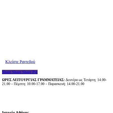
Είμαστε στη διάθεσή σας για να συζητήσουμε τις
ανάγκες σας. Παρακαλούμε επικοινωνήστε μαζί μας
για να κλείσετε το ραντεβού σας.
Κλείστε Ραντεβού
Share
Share
Share
Pin
ΩΡΕΣ ΛΕΙΤΟΥΡΓΙΑΣ ΓΡΑΜΜΑΤΕΙΑΣ:
Δευτέρα ως Τετάρτη: 14.00-
21.00 – Πέμπτη: 10.00-17.00 – Παρασκευή: 14.00-21.00
Ιατρείο Αθήνας