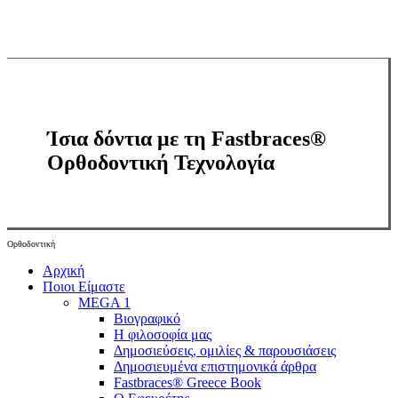
Ίσια δόντια με τη Fastbraces®
Ορθοδοντική Τεχνολογία
Ορθοδοντική
Close
Αρχική
Menu
Ποιοι Είμαστε
MEGA 1
Βιογραφικό
Η φιλοσοφία μας
Δημοσιεύσεις, ομιλίες & παρουσιάσεις
Δημοσιευμένα επιστημονικά άρθρα
Fastbraces® Greece Book