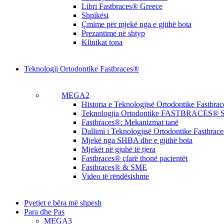
Libri Fastbraces® Greece
Shpikësi
Çmime për mjekë nga e gjithë bota
Prezantime në shtyp
Klinikat tona
Teknologji Ortodontike Fastbraces®
MEGA2
Historia e Teknologjisë Ortodontike Fastbra
Teknologjia Ortodontike FASTBRACES® S
Fastbraces®: Mekanizmat tanë
Dallimi i Teknologjisë Ortodontike Fastbrac
Mjekë nga SHBA dhe e gjithë bota
Mjekët në gjuhë të tjera
Fastbraces® çfarë thonë pacientët
Fastbraces® & SME
Video të rëndësishme
Pyetjet e bëra më shpesh
Para dhe Pas
MEGA3