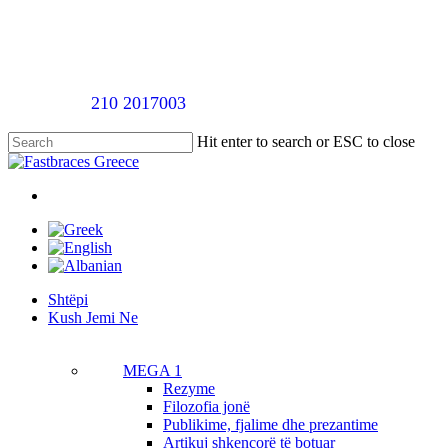
Skip
to
main
content
Telefononi
210 2017003
për një takim vlerësimi pa pagesë
Hit enter to search or ESC to close
Close
Search
twitter
facebook
linkedin
youtube
instagram
tiktok
Menu
Menu
Shtëpi
K
u
s
h
J
e
m
i
N
e
MEGA 1
Rezyme
Filozofia jonë
Publikime, fjalime dhe prezantime
Artikuj shkencorë të botuar