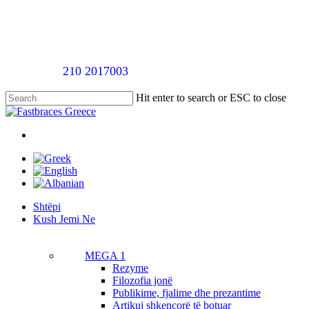
Skip
to
main
content
Telefononi
210 2017003
për një takim vlerësimi pa pagesë
Hit enter to search or ESC to close
Close
Search
twitter
facebook
linkedin
youtube
instagram
tiktok
Menu
Menu
Shtëpi
K
u
s
h
J
e
m
i
N
e
MEGA 1
Rezyme
Filozofia jonë
Publikime, fjalime dhe prezantime
Artikuj shkencorë të botuar