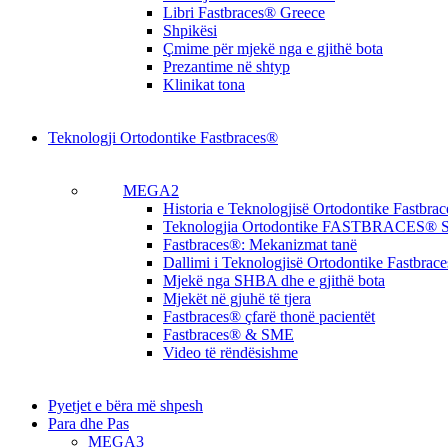
Libri Fastbraces® Greece
Shpikësi
Çmime për mjekë nga e gjithë bota
Prezantime në shtyp
Klinikat tona
Teknologji Ortodontike Fastbraces®
MEGA2
Historia e Teknologjisë Ortodontike Fastbra
Teknologjia Ortodontike FASTBRACES® S
Fastbraces®: Mekanizmat tanë
Dallimi i Teknologjisë Ortodontike Fastbrac
Mjekë nga SHBA dhe e gjithë bota
Mjekët në gjuhë të tjera
Fastbraces® çfarë thonë pacientët
Fastbraces® & SME
Video të rëndësishme
Pyetjet e bëra më shpesh
Para dhe Pas
MEGA3