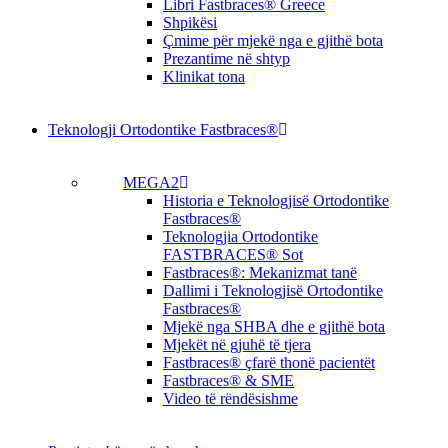
Libri Fastbraces® Greece
Shpikësi
Çmime për mjekë nga e gjithë bota
Prezantime në shtyp
Klinikat tona
Teknologji Ortodontike Fastbraces®
MEGA2
Historia e Teknologjisë Ortodontike
Fastbraces®
Teknologjia Ortodontike
FASTBRACES® Sot
Fastbraces®: Mekanizmat tanë
Dallimi i Teknologjisë Ortodontike
Fastbraces®
Mjekë nga SHBA dhe e gjithë bota
Mjekët në gjuhë të tjera
Fastbraces® çfarë thonë pacientët
Fastbraces® & SME
Video të rëndësishme