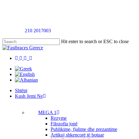
Skip
to
main
content
Telefononi
210 2017003
për një takim vlerësimi pa pagesë
Hit enter to search or ESC to close
Close
Search
twitter
facebook
linkedin
youtube
instagram
tiktok
Menu
Menu
Shtëpi
K
u
s
h
J
e
m
i
N
e
MEGA 1
Rezyme
Filozofia jonë
Publikime, fjalime dhe prezantime
Artikuj shkencorë të botuar