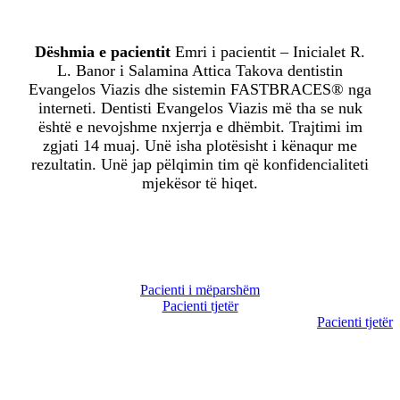
Dëshmia e pacientit
Emri i pacientit – Inicialet R.
L. Banor i Salamina Attica Takova dentistin
Evangelos Viazis dhe sistemin FASTBRACES® nga
interneti. Dentisti Evangelos Viazis më tha se nuk
është e nevojshme nxjerrja e dhëmbit. Trajtimi im
zgjati 14 muaj. Unë isha plotësisht i kënaqur me
rezultatin. Unë jap pëlqimin tim që konfidencialiteti
mjekësor të hiqet.
Pacienti i mëparshëm
Pacienti tjetër
Pacienti tjetër