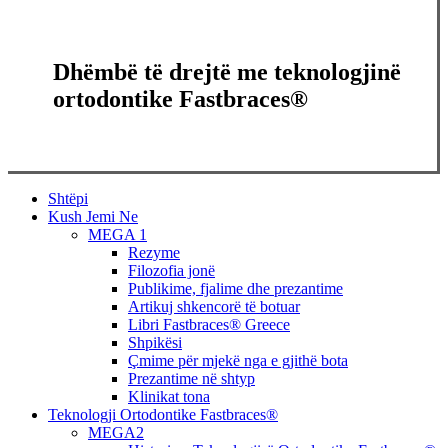
Dhëmbë të drejtë me teknologjinë
ortodontike Fastbraces®
Close
Shtëpi
Menu
Kush Jemi Ne
MEGA 1
Rezyme
Filozofia jonë
Publikime, fjalime dhe prezantime
Artikuj shkencorë të botuar
Libri Fastbraces® Greece
Shpikësi
Çmime për mjekë nga e gjithë bota
Prezantime në shtyp
Klinikat tona
Teknologji Ortodontike Fastbraces®
MEGA2