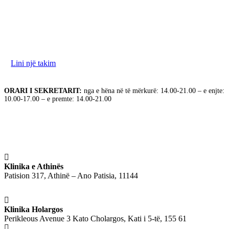
Ne jemi në dispozicionin tuaj për të diskutuar nevojat
tuaja. Ju lutemi na kontaktoni për të rezervuar takimin
tuaj.
Lini një takim
ORARI I SEKRETARIT:
nga e hëna në të mërkurë: 14.00-21.00 – e enjte:
10.00-17.00 – e premte: 14.00-21.00
Klinika e Athinës
Patision 317, Athinë – Ano Patisia, 11144
Klinika Holargos
Perikleous Avenue 3 Kato Cholargos, Kati i 5-të, 155 61