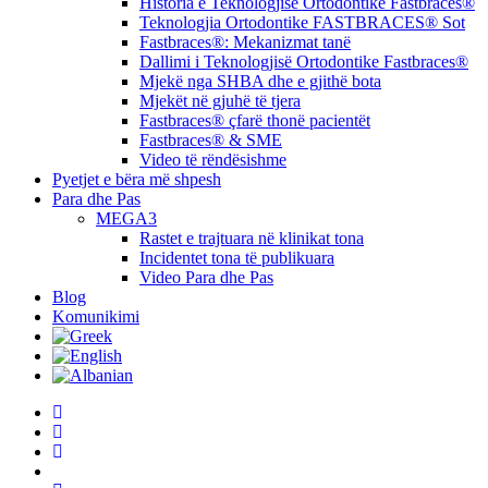
Historia e Teknologjisë Ortodontike Fastbraces®
Teknologjia Ortodontike FASTBRACES® Sot
Fastbraces®: Mekanizmat tanë
Dallimi i Teknologjisë Ortodontike Fastbraces®
Mjekë nga SHBA dhe e gjithë bota
Mjekët në gjuhë të tjera
Fastbraces® çfarë thonë pacientët
Fastbraces® & SME
Video të rëndësishme
Pyetjet e bëra më shpesh
Para dhe Pas
MEGA3
Rastet e trajtuara në klinikat tona
Incidentet tona të publikuara
Video Para dhe Pas
Blog
Komunikimi
twitter
facebook
linkedin
youtube