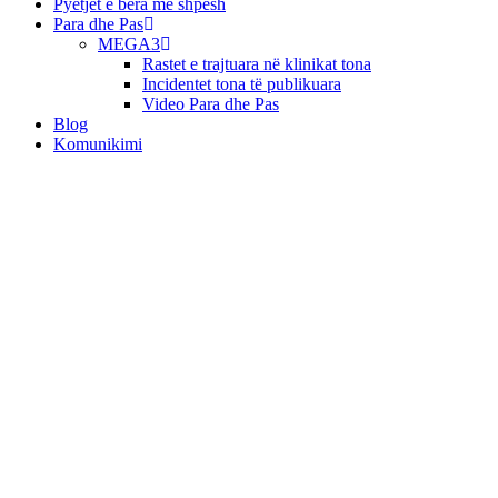
Pyetjet e bëra më shpesh
Para dhe Pas
MEGA3
Rastet e trajtuara në klinikat tona
Incidentet tona të publikuara
Video Para dhe Pas
Blog
Komunikimi