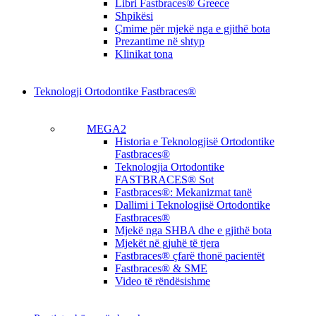
Libri Fastbraces® Greece
Shpikësi
Çmime për mjekë nga e gjithë bota
Prezantime në shtyp
Klinikat tona
Teknologji Ortodontike Fastbraces®
MEGA2
Historia e Teknologjisë Ortodontike
Fastbraces®
Teknologjia Ortodontike
FASTBRACES® Sot
Fastbraces®: Mekanizmat tanë
Dallimi i Teknologjisë Ortodontike
Fastbraces®
Mjekë nga SHBA dhe e gjithë bota
Mjekët në gjuhë të tjera
Fastbraces® çfarë thonë pacientët
Fastbraces® & SME
Video të rëndësishme