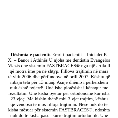
Dëshmia e pacientit
Emri i pacientit – Inicialet P.
X. – Banor i Athinës U njoha me dentistin Evangelos
Viazis dhe sistemin FASTBRACES® nga një artikull
që motra ime pa në shtyp. Fillova trajtimin në mars
të vitit 2006 dhe përfundova në prill 2007. Kështu që
mbaja tela për 13 muaj. Asnjë dhëmb i përhershëm
nuk është nxjerrë. Unë isha plotësisht i kënaqur me
rezultatin. Unë kisha pyetur për ortodoncinë kur isha
23 vjeç. Më kishin thënë mbi 3 vjet trajtim, kështu
që vendosa të mos filloja trajtimin. Nëse nuk do të
kisha mësuar për sistemin FASTBRACES®, ndoshta
nuk do të kisha pasur kurrë trajtim ortodontik. Unë