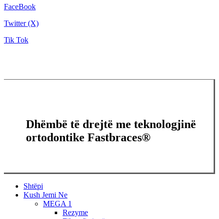
FaceBook
Twitter (X)
Tik Tok
Dhëmbë të drejtë me teknologjinë
ortodontike Fastbraces®
Close
Shtëpi
Menu
Kush Jemi Ne
MEGA 1
Rezyme