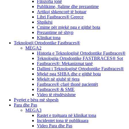
Filozofia jonë
Publikime, fjalime dhe prezantime
Artikuj shkencorë të botuar
Libri Fastbraces® Greece
Shpikësi
Çmime për mjekë nga e gjithë bota
Prezantime në shtyp
Klinikat tona
Teknologji Ortodontike Fastbraces®
MEGA2
Historia e Teknologjisë Ortodontike Fastbraces®
Teknologjia Ortodontike FASTBRACES® Sot
Fastbraces®: Mekanizmat tanë
Dallimi i Teknologjisë Ortodontike Fastbraces®
Mjekë nga SHBA dhe e gjithë bota
Mjekët në gjuhë të tjera
Fastbraces® çfarë thonë pacientët
Fastbraces® & SME
Video të rëndësishme
Pyetjet e bëra më shpesh
Para dhe Pas
MEGA3
Rastet e trajtuara në klinikat tona
Incidentet tona të publikuara
Video Para dhe Pas