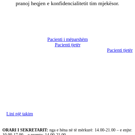
pranoj heqjen e konfidencialitetit tim mjekësor.
Pacienti i mëparshëm
Pacienti tjetër
Pacienti tjetër
Ne jemi në dispozicionin tuaj për të diskutuar nevojat
tuaja. Ju lutemi na kontaktoni për të rezervuar takimin
tuaj.
Lini një takim
ORARI I SEKRETARIT:
nga e hëna në të mërkurë: 14.00-21.00 – e enjte:
10.00-17.00 – e premte: 14.00-21.00