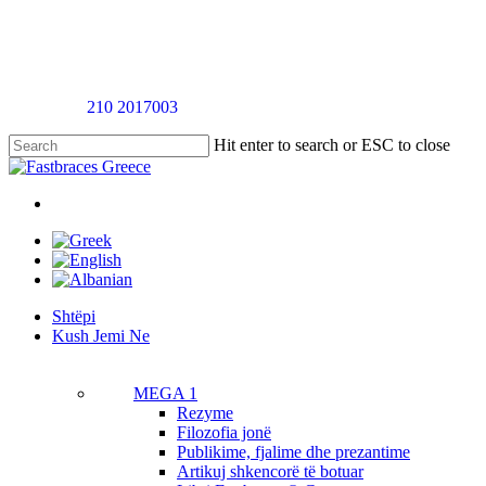
Skip
to
main
content
Telefononi
210 2017003
për një takim vlerësimi pa pagesë
Hit enter to search or ESC to close
Close
Search
twitter
facebook
linkedin
youtube
instagram
tiktok
Menu
Menu
Shtëpi
K
u
s
h
J
e
m
i
N
e
MEGA 1
Rezyme
Filozofia jonë
Publikime, fjalime dhe prezantime
Artikuj shkencorë të botuar