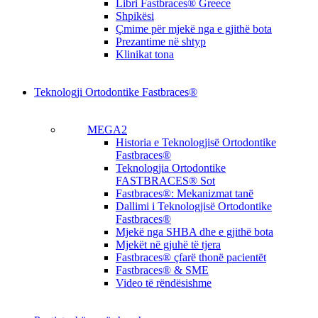
Libri Fastbraces® Greece
Shpikësi
Çmime për mjekë nga e gjithë bota
Prezantime në shtyp
Klinikat tona
Teknologji Ortodontike Fastbraces®
MEGA2
Historia e Teknologjisë Ortodontike
Fastbraces®
Teknologjia Ortodontike
FASTBRACES® Sot
Fastbraces®: Mekanizmat tanë
Dallimi i Teknologjisë Ortodontike
Fastbraces®
Mjekë nga SHBA dhe e gjithë bota
Mjekët në gjuhë të tjera
Fastbraces® çfarë thonë pacientët
Fastbraces® & SME
Video të rëndësishme