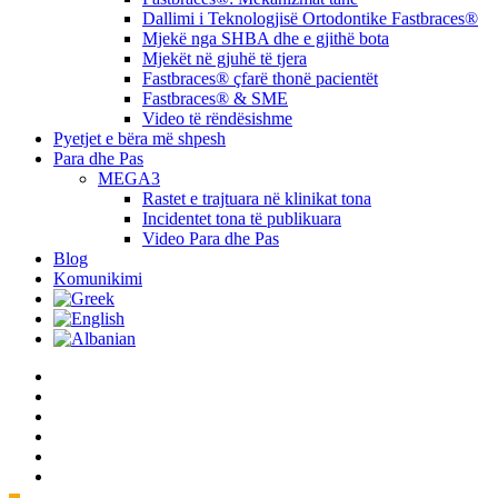
Dallimi i Teknologjisë Ortodontike Fastbraces®
Mjekë nga SHBA dhe e gjithë bota
Mjekët në gjuhë të tjera
Fastbraces® çfarë thonë pacientët
Fastbraces® & SME
Video të rëndësishme
Pyetjet e bëra më shpesh
Para dhe Pas
MEGA3
Rastet e trajtuara në klinikat tona
Incidentet tona të publikuara
Video Para dhe Pas
Blog
Komunikimi
twitter
facebook
linkedin
youtube
instagram
tiktok