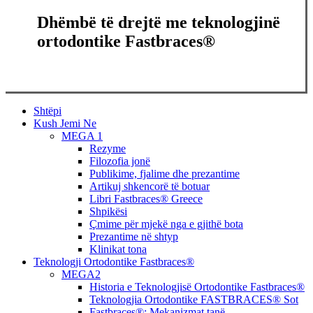
Dhëmbë të drejtë me teknologjinë
ortodontike Fastbraces®
Close
Shtëpi
Menu
Kush Jemi Ne
MEGA 1
Rezyme
Filozofia jonë
Publikime, fjalime dhe prezantime
Artikuj shkencorë të botuar
Libri Fastbraces® Greece
Shpikësi
Çmime për mjekë nga e gjithë bota
Prezantime në shtyp
Klinikat tona
Teknologji Ortodontike Fastbraces®
MEGA2
Historia e Teknologjisë Ortodontike Fastbraces®
Teknologjia Ortodontike FASTBRACES® Sot
Fastbraces®: Mekanizmat tanë