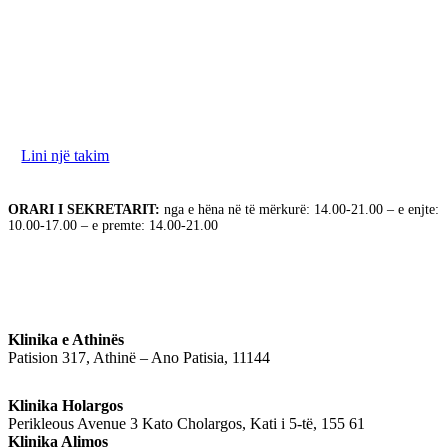
Ne jemi në dispozicionin tuaj për të diskutuar nevojat
tuaja. Ju lutemi na kontaktoni për të rezervuar takimin
tuaj.
Lini një takim
ORARI I SEKRETARIT:
nga e hëna në të mërkurë: 14.00-21.00 – e enjte:
10.00-17.00 – e premte: 14.00-21.00
Klinika e Athinës
Patision 317, Athinë – Ano Patisia, 11144
Klinika Holargos
Perikleous Avenue 3 Kato Cholargos, Kati i 5-të, 155 61
Klinika Alimos