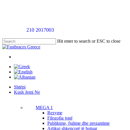
Skip
to
main
content
Telefononi
210 2017003
për një takim vlerësimi pa pagesë
Hit enter to search or ESC to close
Close
Search
twitter
facebook
linkedin
youtube
instagram
tiktok
Menu
Menu
Shtëpi
K
u
s
h
J
e
m
i
N
e
MEGA 1
Rezyme
Filozofia jonë
Publikime, fjalime dhe prezantime
Artikuj shkencorë të botuar