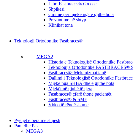
Libri Fastbraces® Greece
Shpikësi
Çmime për mjekë nga e gjithë bota
Prezantime në shtyp
Klinikat tona
Teknologji Ortodontike Fastbraces®
MEGA2
Historia e Teknologjisë Ortodontike Fastbra
Teknologjia Ortodontike FASTBRACES® S
Fastbraces®: Mekanizmat tanë
Dallimi i Teknologjisë Ortodontike Fastbrac
Mjekë nga SHBA dhe e gjithë bota
Mjekët në gjuhë të tjera
Fastbraces® çfarë thonë pacientët
Fastbraces® & SME
Video të rëndësishme
Pyetjet e bëra më shpesh
Para dhe Pas
MEGA3