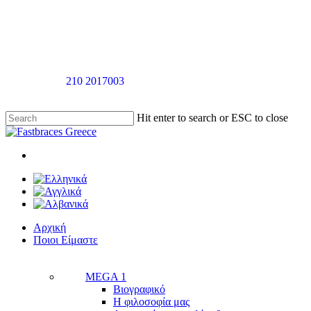
Skip
to
main
content
Καλέστε στο
210 2017003
για ραντεβού αξιολόγησής χωρίς καμία
επιβάρυνση
Hit enter to search or ESC to close
Close
Search
twitter
facebook
linkedin
youtube
instagram
tiktok
Menu
Menu
Αρχική
Π
ο
ι
ο
ι
Ε
ί
μ
α
σ
τ
ε
MEGA 1
Βιογραφικό
Η φιλοσοφία μας