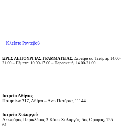
Είμαστε στη διάθεσή σας για να συζητήσουμε τις
ανάγκες σας. Παρακαλούμε επικοινωνήστε μαζί μας
για να κλείσετε το ραντεβού σας.
Κλείστε Ραντεβού
ΩΡΕΣ ΛΕΙΤΟΥΡΓΙΑΣ ΓΡΑΜΜΑΤΕΙΑΣ:
Δευτέρα ως Τετάρτη: 14.00-
21.00 – Πέμπτη: 10.00-17.00 – Παρασκευή: 14.00-21.00
Ιατρείο Αθήνας
Πατησίων 317, Αθήνα – Άνω Πατήσια, 11144
Ιατρείο Χολαργού
Λεωφόρος Περικλέους 3 Κάτω Χολαργός, 5ος Όροφος, 155
61