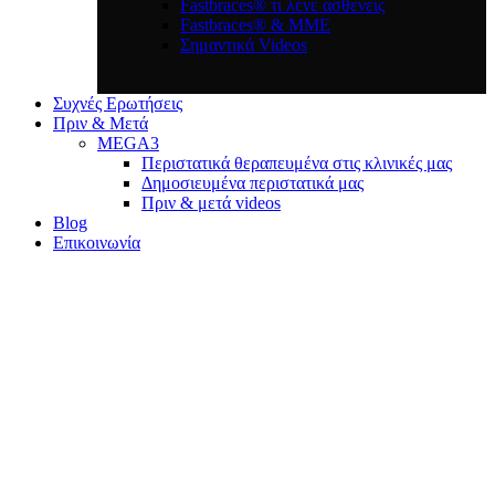
Fastbraces® τι λένε ασθενείς
Fastbraces® & ΜΜΕ
Σημαντικά Videos
Συχνές Ερωτήσεις
Πριν & Μετά
MEGA3
Περιστατικά θεραπευμένα στις κλινικές μας
Δημοσιευμένα περιστατικά μας
Πριν & μετά videos
Blog
Επικοινωνία