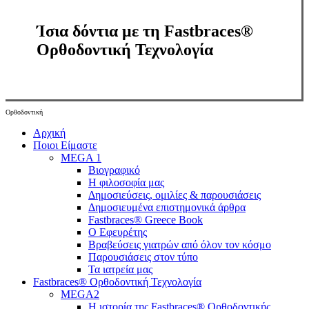
Ίσια δόντια με τη Fastbraces®
Ορθοδοντική Τεχνολογία
Ορθοδοντική
Close
Αρχική
Menu
Ποιοι Είμαστε
MEGA 1
Βιογραφικό
Η φιλοσοφία μας
Δημοσιεύσεις, ομιλίες & παρουσιάσεις
Δημοσιευμένα επιστημονικά άρθρα
Fastbraces® Greece Book
Ο Εφευρέτης
Bραβεύσεις γιατρών από όλον τον κόσμο
Παρουσιάσεις στον τύπο
Τα ιατρεία μας
Fastbraces® Ορθοδοντική Τεχνολογία
MEGA2
Η ιστορία της Fastbraces® Ορθοδοντικής