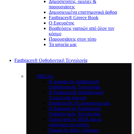
Δημοσιεύσεις, ομιλίες &
παρουσιάσεις
Δημοσιευμένα επιστημονικά άρθρα
Fastbraces® Greece Book
Ο Εφευρέτης
Bραβεύσεις γιατρών από όλον τον
κόσμο
Παρουσιάσεις στον τύπο
Τα ιατρεία μας
Fastbraces® Ορθοδοντική Τεχνολογία
MEGA2
Η ιστορία της Fastbraces®
Ορθοδοντικής Τεχνολογίας
H Fastbraces® Ορθοδοντική
Τεχνολογία σήμερα
Fastbraces®: Οι μηχανισμοί μας
Η διαφορά της Fastbraces®
Ορθοδοντικής Τεχνολογίας
Γιατροί από τις ΗΠΑ και σε
ολόκληρο τον κόσμο
Γιατροί σε άλλες γλώσσες