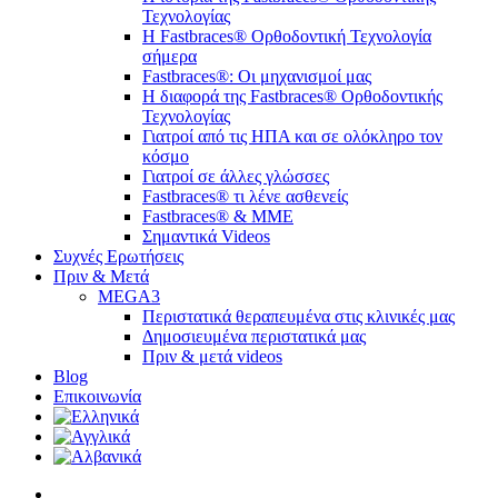
Τεχνολογίας
H Fastbraces® Ορθοδοντική Τεχνολογία
σήμερα
Fastbraces®: Οι μηχανισμοί μας
Η διαφορά της Fastbraces® Ορθοδοντικής
Τεχνολογίας
Γιατροί από τις ΗΠΑ και σε ολόκληρο τον
κόσμο
Γιατροί σε άλλες γλώσσες
Fastbraces® τι λένε ασθενείς
Fastbraces® & ΜΜΕ
Σημαντικά Videos
Συχνές Ερωτήσεις
Πριν & Μετά
MEGA3
Περιστατικά θεραπευμένα στις κλινικές μας
Δημοσιευμένα περιστατικά μας
Πριν & μετά videos
Blog
Επικοινωνία
twitter