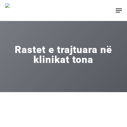
Skip
Men
to
main
content
Rastet e trajtuara në
klinikat tona