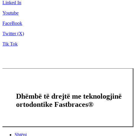
Linked In
Youtube
FaceBook
Twitter (X)
Tik Tok
Dhëmbë të drejtë me teknologjinë
ortodontike Fastbraces®
Close
Shtëpi