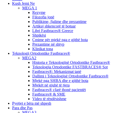
Menu
Kush Jemi Ne
MEGA 1
Rezyme
Filozofia jonë
Publikime, fjalime dhe prezantime
Artikuj shkencorë të botuar
Libri Fastbraces® Greece
Shpikësi
Çmime për mjekë nga e gjithë bota
Prezantime në shtyp
Klinikat tona
Teknologji Ortodontike Fastbraces®
MEGA2
Historia e Teknologjisë Ortodontike Fastbraces®
Teknologjia Ortodontike FASTBRACES® Sot
Fastbraces®: Mekanizmat tanë
Dallimi i Teknologjisë Ortodontike Fastbraces®
Mjekë nga SHBA dhe e gjithë bota
Mjekët në gjuhë të tjera
Fastbraces® çfarë thonë pacientët
Fastbraces® & SME
Video të rëndësishme
Pyetjet e bëra më shpesh
Para dhe Pas
MEGA3