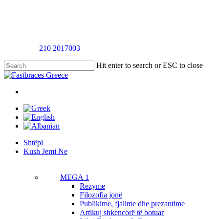
Skip
to
main
content
Telefononi
210 2017003
për një takim vlerësimi pa pagesë
Hit enter to search or ESC to close
Close
Search
twitter
facebook
linkedin
youtube
instagram
tiktok
Menu
Menu
Shtëpi
K
u
s
h
J
e
m
i
N
e
MEGA 1
Rezyme
Filozofia jonë
Publikime, fjalime dhe prezantime
Artikuj shkencorë të botuar