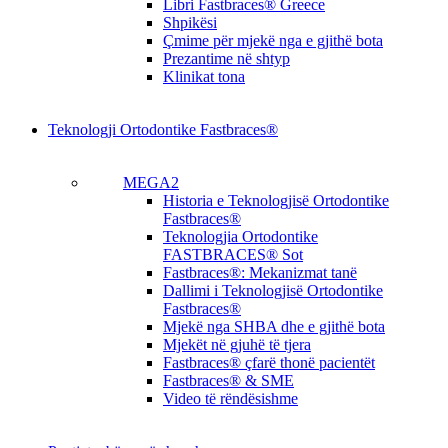
Libri Fastbraces® Greece
Shpikësi
Çmime për mjekë nga e gjithë bota
Prezantime në shtyp
Klinikat tona
Teknologji Ortodontike Fastbraces®
MEGA2
Historia e Teknologjisë Ortodontike
Fastbraces®
Teknologjia Ortodontike
FASTBRACES® Sot
Fastbraces®: Mekanizmat tanë
Dallimi i Teknologjisë Ortodontike
Fastbraces®
Mjekë nga SHBA dhe e gjithë bota
Mjekët në gjuhë të tjera
Fastbraces® çfarë thonë pacientët
Fastbraces® & SME
Video të rëndësishme