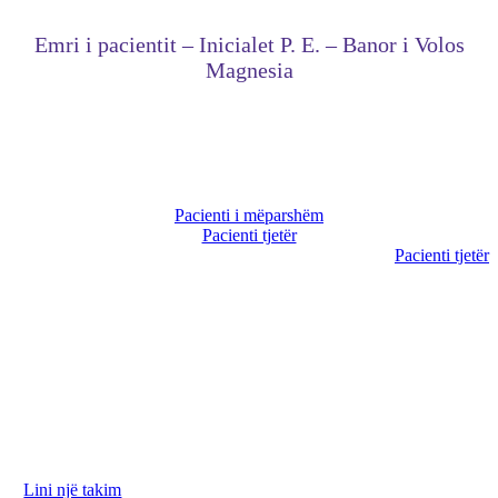
Emri i pacientit – Inicialet P. E. – Banor i Volos
Magnesia
Pacienti i mëparshëm
Pacienti tjetër
Pacienti tjetër
Ne jemi në dispozicionin tuaj për të diskutuar nevojat
tuaja. Ju lutemi na kontaktoni për të rezervuar takimin
tuaj.
Lini një takim