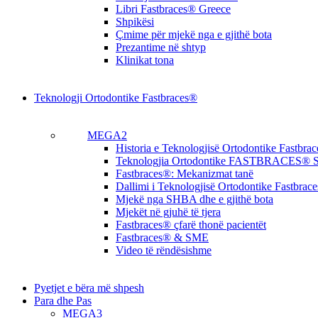
Libri Fastbraces® Greece
Shpikësi
Çmime për mjekë nga e gjithë bota
Prezantime në shtyp
Klinikat tona
Teknologji Ortodontike Fastbraces®
MEGA2
Historia e Teknologjisë Ortodontike Fastbra
Teknologjia Ortodontike FASTBRACES® S
Fastbraces®: Mekanizmat tanë
Dallimi i Teknologjisë Ortodontike Fastbrac
Mjekë nga SHBA dhe e gjithë bota
Mjekët në gjuhë të tjera
Fastbraces® çfarë thonë pacientët
Fastbraces® & SME
Video të rëndësishme
Pyetjet e bëra më shpesh
Para dhe Pas
MEGA3