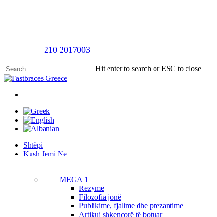
Skip
to
main
content
Telefononi
210 2017003
për një takim vlerësimi pa pagesë
Hit enter to search or ESC to close
Close
Search
twitter
facebook
linkedin
youtube
instagram
tiktok
Menu
Menu
Shtëpi
K
u
s
h
J
e
m
i
N
e
MEGA 1
Rezyme
Filozofia jonë
Publikime, fjalime dhe prezantime
Artikuj shkencorë të botuar