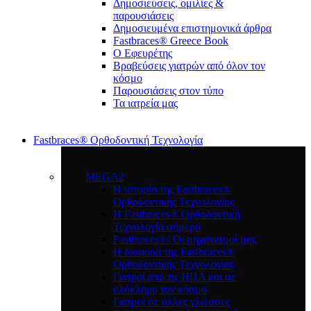
Δημοσιεύσεις, ομιλίες &
παρουσιάσεις
Δημοσιευμένα επιστημονικά άρθρα
Fastbraces® Greece Book
Ο Εφευρέτης
Bραβεύσεις γιατρών από όλον τον
κόσμο
Παρουσιάσεις στον τύπο
Τα ιατρεία μας
Fastbraces® Ορθοδοντική Τεχνολογία
MEGA2
Η ιστορία της Fastbraces®
Ορθοδοντικής Τεχνολογίας
H Fastbraces® Ορθοδοντική
Τεχνολογία σήμερα
Fastbraces®: Οι μηχανισμοί μας
Η διαφορά της Fastbraces®
Ορθοδοντικής Τεχνολογίας
Γιατροί από τις ΗΠΑ και σε
ολόκληρο τον κόσμο
Γιατροί σε άλλες γλώσσες