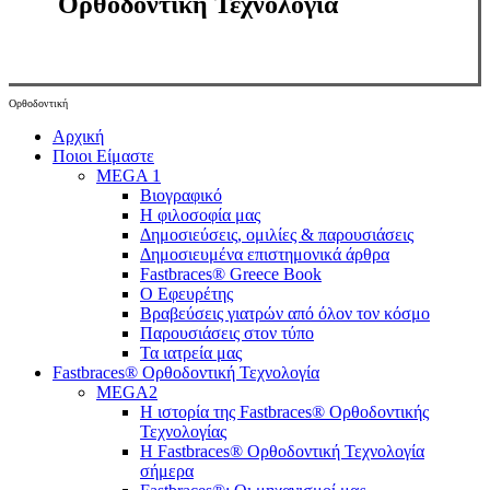
Ορθοδοντική Τεχνολογία
Ορθοδοντική
Close
Αρχική
Menu
Ποιοι Είμαστε
MEGA 1
Βιογραφικό
Η φιλοσοφία μας
Δημοσιεύσεις, ομιλίες & παρουσιάσεις
Δημοσιευμένα επιστημονικά άρθρα
Fastbraces® Greece Book
Ο Εφευρέτης
Bραβεύσεις γιατρών από όλον τον κόσμο
Παρουσιάσεις στον τύπο
Τα ιατρεία μας
Fastbraces® Ορθοδοντική Τεχνολογία
MEGA2
Η ιστορία της Fastbraces® Ορθοδοντικής
Τεχνολογίας
H Fastbraces® Ορθοδοντική Τεχνολογία
σήμερα