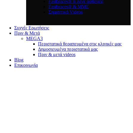
Fastbraces® τι λένε ασθενείς
Fastbraces® & ΜΜΕ
Σημαντικά Videos
Συχνές Ερωτήσεις
Πριν & Μετά
MEGA3
Περιστατικά θεραπευμένα στις κλινικές μας
Δημοσιευμένα περιστατικά μας
Πριν & μετά videos
Blog
Επικοινωνία