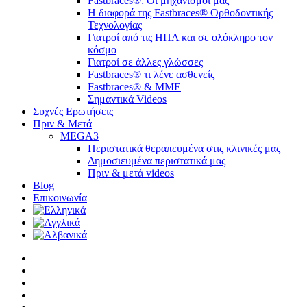
Fastbraces®: Οι μηχανισμοί μας
Η διαφορά της Fastbraces® Ορθοδοντικής
Τεχνολογίας
Γιατροί από τις ΗΠΑ και σε ολόκληρο τον
κόσμο
Γιατροί σε άλλες γλώσσες
Fastbraces® τι λένε ασθενείς
Fastbraces® & ΜΜΕ
Σημαντικά Videos
Συχνές Ερωτήσεις
Πριν & Μετά
MEGA3
Περιστατικά θεραπευμένα στις κλινικές μας
Δημοσιευμένα περιστατικά μας
Πριν & μετά videos
Blog
Επικοινωνία
twitter
facebook
linkedin
youtube
instagram