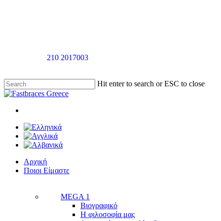
Skip
to
main
content
Καλέστε στο
210 2017003
για ραντεβού αξιολόγησής χωρίς καμία
επιβάρυνση
Hit enter to search or ESC to close
Close
Search
twitter
facebook
linkedin
youtube
instagram
tiktok
Menu
Menu
Αρχική
Π
ο
ι
ο
ι
Ε
ί
μ
α
σ
τ
ε
MEGA 1
Βιογραφικό
Η φιλοσοφία μας