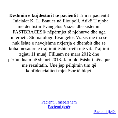
Dëshmia e kujdestarit të pacientit
Emri i pacientit
– Inicialet K. L. Banues në Ilioupoli, Atikë U njoha
me dentistin Evangelos Viazis dhe sistemin
FASTBRACES® nëpërmjet të njohurve dhe nga
interneti. Stomatologu Evangelos Viazis më tha se
nuk është e nevojshme nxjerrja e dhëmbit dhe se
koha mesatare e trajtimit është rreth një vit. Trajtimi
zgjati 11 muaj. Filluam në mars 2012 dhe
përfunduam në shkurt 2013. Jam plotësisht i kënaqur
me rezultatin. Unë jap pëlqimin tim që
konfidencialiteti mjekësor të hiqet.
Pacienti i mëparshëm
Pacienti tjetër
Pacienti tjetër