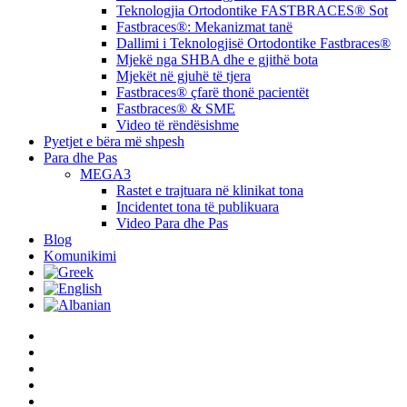
Teknologjia Ortodontike FASTBRACES® Sot
Fastbraces®: Mekanizmat tanë
Dallimi i Teknologjisë Ortodontike Fastbraces®
Mjekë nga SHBA dhe e gjithë bota
Mjekët në gjuhë të tjera
Fastbraces® çfarë thonë pacientët
Fastbraces® & SME
Video të rëndësishme
Pyetjet e bëra më shpesh
Para dhe Pas
MEGA3
Rastet e trajtuara në klinikat tona
Incidentet tona të publikuara
Video Para dhe Pas
Blog
Komunikimi
twitter
facebook
linkedin
youtube
instagram