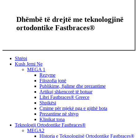
Dhëmbë të drejtë me teknologjinë
ortodontike Fastbraces®
Close
Shtëpi
Menu
Kush Jemi Ne
MEGA 1
Rezyme
Filozofia jonë
Publikime, fjalime dhe prezantime
Artikuj shkencorë të botuar
Libri Fastbraces® Greece
Shpikësi
Çmime për mjekë nga e gjithë bota
Prezantime në shtyp
Klinikat tona
Teknologji Ortodontike Fastbraces®
MEGA2
Historia e Teknologjisë Ortodontike Fastbraces®