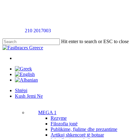
Skip
to
main
content
Telefononi
210 2017003
për një takim vlerësimi pa pagesë
Hit enter to search or ESC to close
Close
Search
twitter
facebook
linkedin
youtube
instagram
tiktok
Menu
Menu
Shtëpi
K
u
s
h
J
e
m
i
N
e
MEGA 1
Rezyme
Filozofia jonë
Publikime, fjalime dhe prezantime
Artikuj shkencorë të botuar