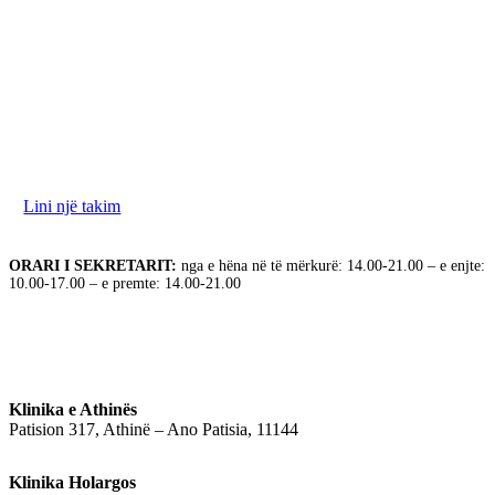
Ne jemi në dispozicionin tuaj për të diskutuar nevojat
tuaja. Ju lutemi na kontaktoni për të rezervuar takimin
tuaj.
Lini një takim
ORARI I SEKRETARIT:
nga e hëna në të mërkurë: 14.00-21.00 – e enjte:
10.00-17.00 – e premte: 14.00-21.00
Klinika e Athinës
Patision 317, Athinë – Ano Patisia, 11144
Klinika Holargos