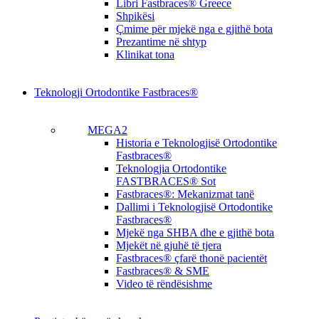
Libri Fastbraces® Greece
Shpikësi
Çmime për mjekë nga e gjithë bota
Prezantime në shtyp
Klinikat tona
Teknologji Ortodontike Fastbraces®
MEGA2
Historia e Teknologjisë Ortodontike
Fastbraces®
Teknologjia Ortodontike
FASTBRACES® Sot
Fastbraces®: Mekanizmat tanë
Dallimi i Teknologjisë Ortodontike
Fastbraces®
Mjekë nga SHBA dhe e gjithë bota
Mjekët në gjuhë të tjera
Fastbraces® çfarë thonë pacientët
Fastbraces® & SME
Video të rëndësishme