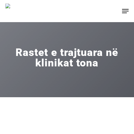
Skip
Men
to
main
content
Rastet e trajtuara në
klinikat tona