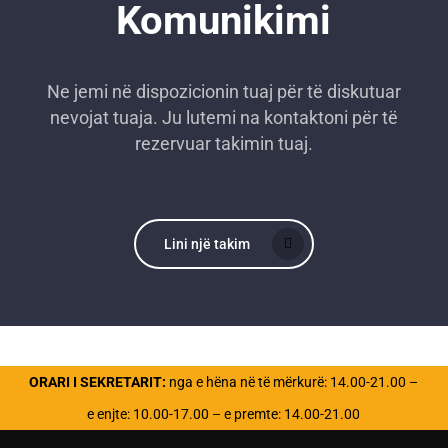
Komunikimi
Ne jemi në dispozicionin tuaj për të diskutuar
nevojat tuaja. Ju lutemi na kontaktoni për të
rezervuar takimin tuaj.
Lini një takim
ORARI I SEKRETARIT:
nga e hëna në të mërkurë: 14.00-21.00 –
e enjte: 10.00-17.00 – e premte: 14.00-21.00