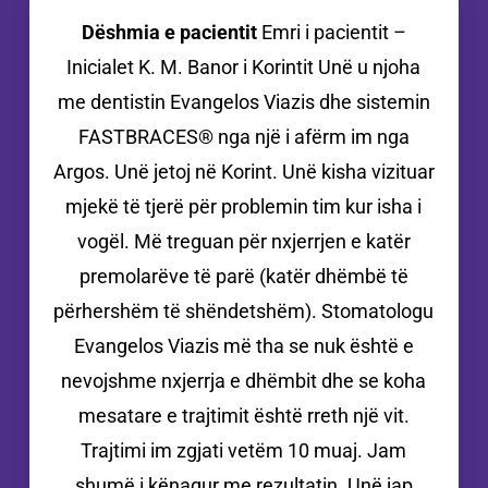
Dëshmia e pacientit
Emri i pacientit –
Inicialet K. M. Banor i Korintit Unë u njoha
me dentistin Evangelos Viazis dhe sistemin
FASTBRACES® nga një i afërm im nga
Argos. Unë jetoj në Korint. Unë kisha vizituar
mjekë të tjerë për problemin tim kur isha i
vogël. Më treguan për nxjerrjen e katër
premolarëve të parë (katër dhëmbë të
përhershëm të shëndetshëm). Stomatologu
Evangelos Viazis më tha se nuk është e
nevojshme nxjerrja e dhëmbit dhe se koha
mesatare e trajtimit është rreth një vit.
Trajtimi im zgjati vetëm 10 muaj. Jam
shumë i kënaqur me rezultatin. Unë jap