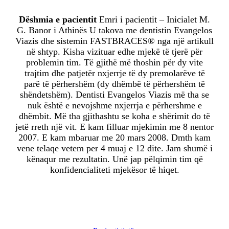
Dëshmia e pacientit
Emri i pacientit – Inicialet M.
G. Banor i Athinës U takova me dentistin Evangelos
Viazis dhe sistemin FASTBRACES® nga një artikull
në shtyp. Kisha vizituar edhe mjekë të tjerë për
problemin tim. Të gjithë më thoshin për dy vite
trajtim dhe patjetër nxjerrje të dy premolarëve të
parë të përhershëm (dy dhëmbë të përhershëm të
shëndetshëm). Dentisti Evangelos Viazis më tha se
nuk është e nevojshme nxjerrja e përhershme e
dhëmbit. Më tha gjithashtu se koha e shërimit do të
jetë rreth një vit. E kam filluar mjekimin me 8 nentor
2007. E kam mbaruar me 20 mars 2008. Dmth kam
vene telaqe vetem per 4 muaj e 12 dite. Jam shumë i
kënaqur me rezultatin. Unë jap pëlqimin tim që
konfidencialiteti mjekësor të hiqet.