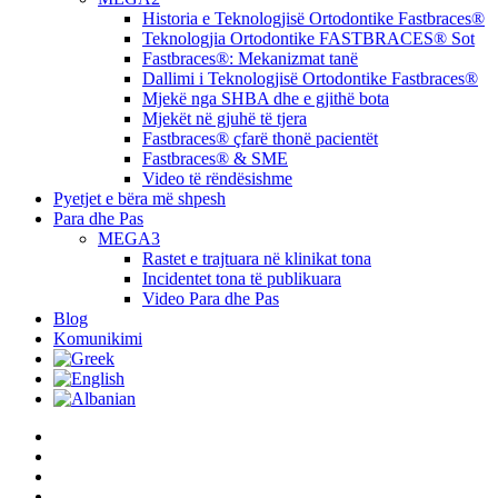
Historia e Teknologjisë Ortodontike Fastbraces®
Teknologjia Ortodontike FASTBRACES® Sot
Fastbraces®: Mekanizmat tanë
Dallimi i Teknologjisë Ortodontike Fastbraces®
Mjekë nga SHBA dhe e gjithë bota
Mjekët në gjuhë të tjera
Fastbraces® çfarë thonë pacientët
Fastbraces® & SME
Video të rëndësishme
Pyetjet e bëra më shpesh
Para dhe Pas
MEGA3
Rastet e trajtuara në klinikat tona
Incidentet tona të publikuara
Video Para dhe Pas
Blog
Komunikimi
twitter
facebook
linkedin
youtube