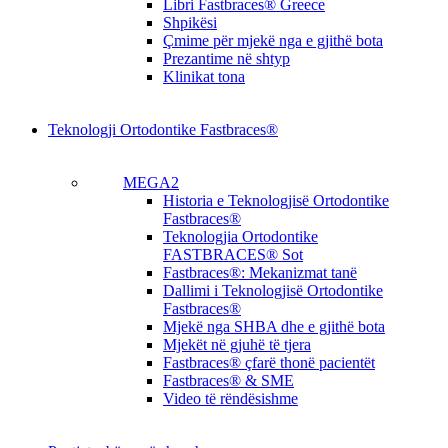
Libri Fastbraces® Greece
Shpikësi
Çmime për mjekë nga e gjithë bota
Prezantime në shtyp
Klinikat tona
Teknologji Ortodontike Fastbraces®
MEGA2
Historia e Teknologjisë Ortodontike
Fastbraces®
Teknologjia Ortodontike
FASTBRACES® Sot
Fastbraces®: Mekanizmat tanë
Dallimi i Teknologjisë Ortodontike
Fastbraces®
Mjekë nga SHBA dhe e gjithë bota
Mjekët në gjuhë të tjera
Fastbraces® çfarë thonë pacientët
Fastbraces® & SME
Video të rëndësishme