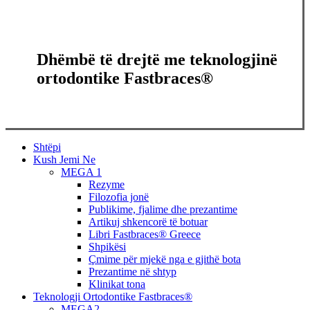
Dhëmbë të drejtë me teknologjinë
ortodontike Fastbraces®
Close
Shtëpi
Menu
Kush Jemi Ne
MEGA 1
Rezyme
Filozofia jonë
Publikime, fjalime dhe prezantime
Artikuj shkencorë të botuar
Libri Fastbraces® Greece
Shpikësi
Çmime për mjekë nga e gjithë bota
Prezantime në shtyp
Klinikat tona
Teknologji Ortodontike Fastbraces®
MEGA2