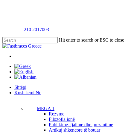
Skip
to
main
content
Telefononi
210 2017003
për një takim vlerësimi pa pagesë
Hit enter to search or ESC to close
Close
Search
twitter
facebook
linkedin
youtube
instagram
tiktok
Menu
Menu
Shtëpi
K
u
s
h
J
e
m
i
N
e
MEGA 1
Rezyme
Filozofia jonë
Publikime, fjalime dhe prezantime
Artikuj shkencorë të botuar