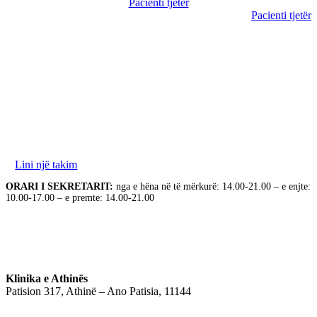
Pacienti tjetër
Pacienti tjetër
Ne jemi në dispozicionin tuaj për të diskutuar nevojat
tuaja. Ju lutemi na kontaktoni për të rezervuar takimin
tuaj.
Lini një takim
ORARI I SEKRETARIT:
nga e hëna në të mërkurë: 14.00-21.00 – e enjte:
10.00-17.00 – e premte: 14.00-21.00
Klinika e Athinës
Patision 317, Athinë – Ano Patisia, 11144